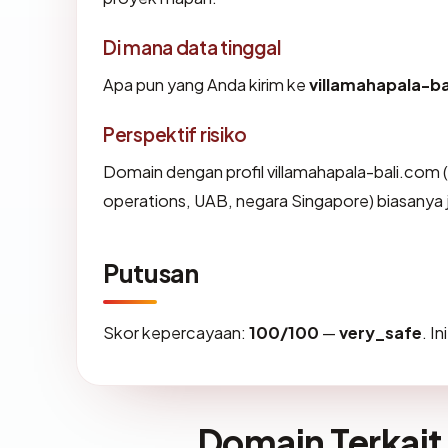
Di mana data tinggal
Apa pun yang Anda kirim ke
villamahapala-b
Perspektif risiko
Domain dengan profil villamahapala-bali.com 
operations, UAB, negara Singapore) biasanya 
Putusan
Skor kepercayaan:
100/100
—
very_safe
. I
Domain Terkait