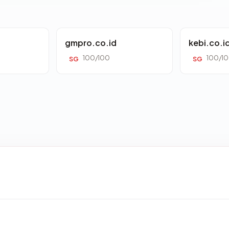
gmpro.co.id
kebi.co.i
100/100
100/1
SG
SG