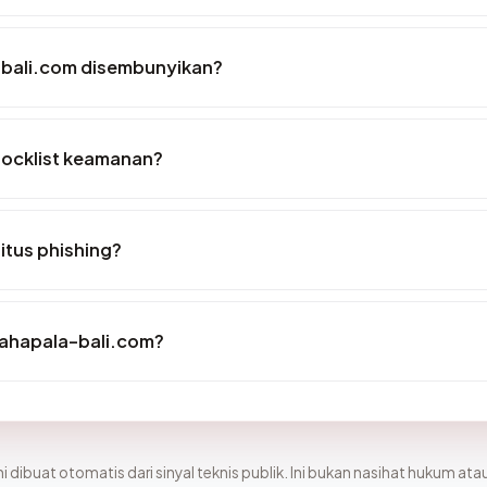
-bali.com disembunyikan?
locklist keamanan?
itus phishing?
amahapala-bali.com?
i dibuat otomatis dari sinyal teknis publik. Ini bukan nasihat hukum atau