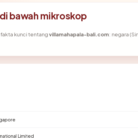
 di bawah mikroskop
akta kunci tentang
villamahapala-bali.com
: negara (Si
7
ngapore
national Limited