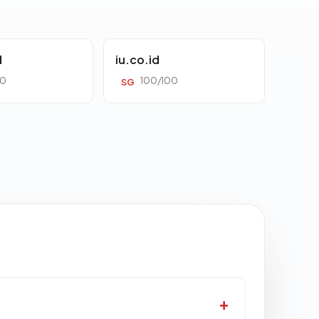
d
iu.co.id
00
100/100
SG