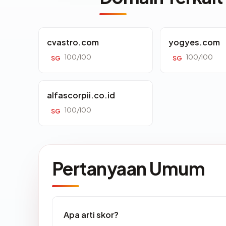
cvastro.com
yogyes.com
100/100
100/100
SG
SG
alfascorpii.co.id
100/100
SG
Pertanyaan Umum
Apa arti skor?