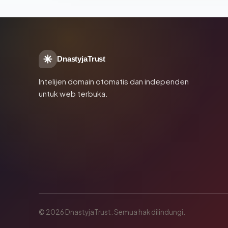
DnastyjaTrust
Intelijen domain otomatis dan independen
untuk web terbuka.
© 2026 DnastyjaTrust. Semua hak dilindungi.