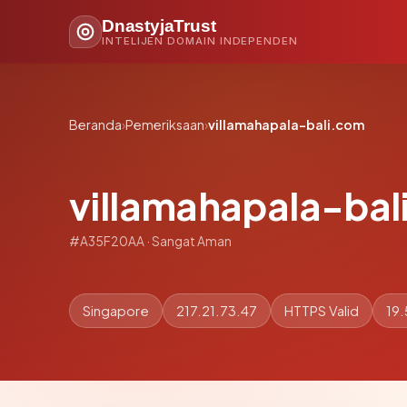
DnastyjaTrust
INTELIJEN DOMAIN INDEPENDEN
Beranda
›
Pemeriksaan
›
villamahapala-bali.com
villamahapala-bal
#A35F20AA · Sangat Aman
Singapore
217.21.73.47
HTTPS Valid
19.