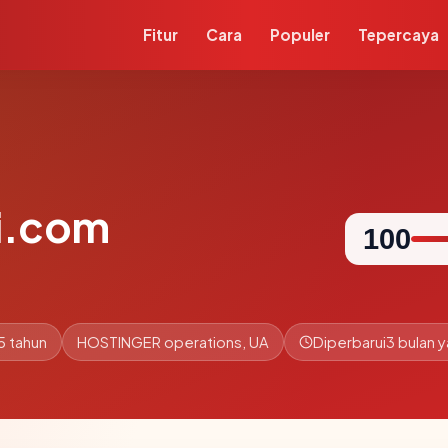
Fitur
Cara
Populer
Tepercaya
i.com
100
5 tahun
HOSTINGER operations, UA
Diperbarui
3 bulan y