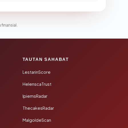
 finansial.
TAUTAN SAHABAT
LestarinScore
HelenscaTrust
IpiemsRadar
ThecakesRadar
MalgoldeScan