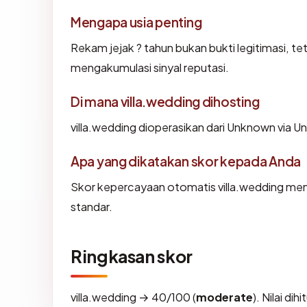
Mengapa usia penting
Rekam jejak ? tahun bukan bukti legitimasi, tet
mengakumulasi sinyal reputasi.
Di mana villa.wedding dihosting
villa.wedding dioperasikan dari Unknown via 
Apa yang dikatakan skor kepada Anda
Skor kepercayaan otomatis villa.wedding menc
standar.
Ringkasan skor
villa.wedding → 40/100 (
moderate
). Nilai di