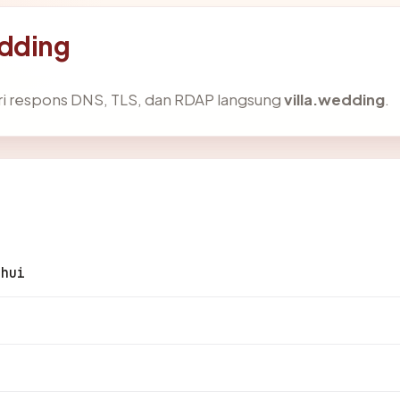
edding
ri respons DNS, TLS, dan RDAP langsung
villa.wedding
.
ahui