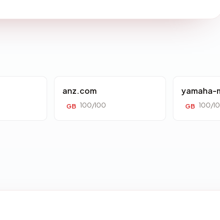
anz.com
yamaha-m
100/100
100/1
GB
GB