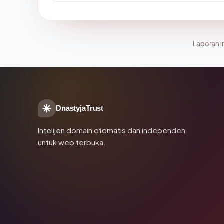
Laporan in
DnastyjaTrust
Intelijen domain otomatis dan independen
untuk web terbuka.