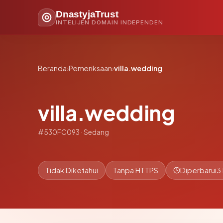
DnastyjaTrust
INTELIJEN DOMAIN INDEPENDEN
Beranda
›
Pemeriksaan
›
villa.wedding
villa.wedding
#530FC093 · Sedang
Tidak Diketahui
Tanpa HTTPS
Diperbarui
3