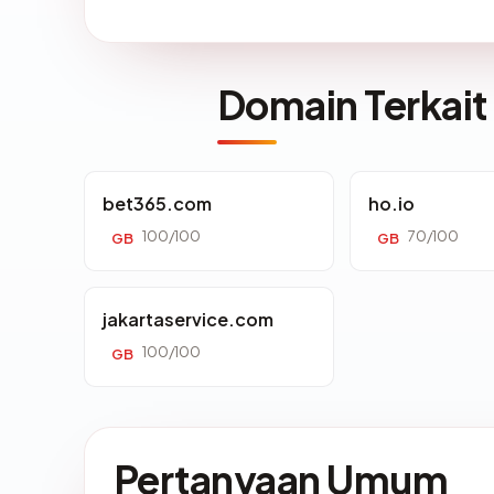
Domain Terkait
bet365.com
ho.io
100/100
70/100
GB
GB
jakartaservice.com
100/100
GB
Pertanyaan Umum