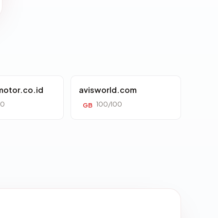
otor.co.id
avisworld.com
00
100/100
GB