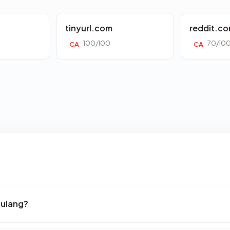
tinyurl.com
reddit.c
100/100
70/10
CA
CA
 ulang?