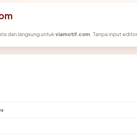
com
atis dan langsung untuk
viamotif.com
. Tanpa input editor
5
wa
.