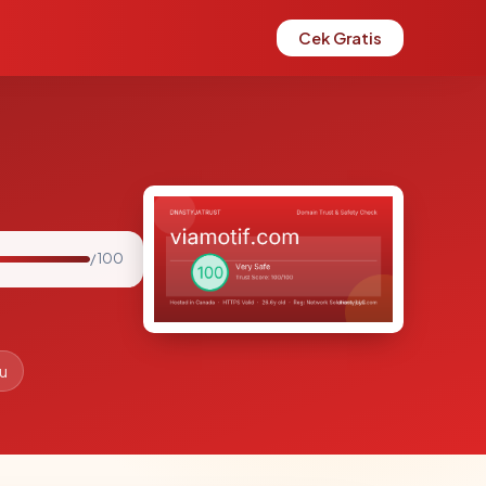
Cek Gratis
/ 100
lu