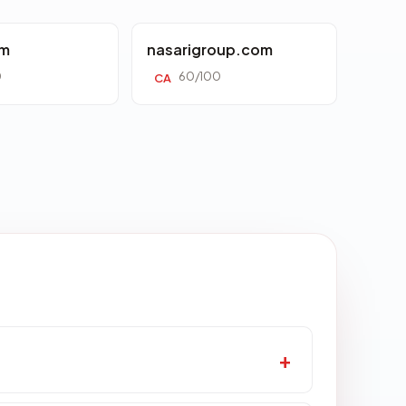
om
nasarigroup.com
0
60/100
CA