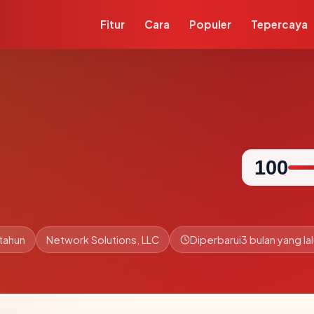
Fitur
Cara
Populer
Tepercaya
100
tahun
Network Solutions, LLC
Diperbarui
3 bulan yang la