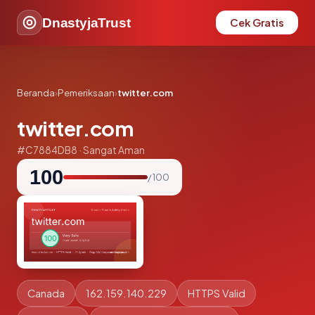
DnastyjaTrust
Cek Gratis
Beranda
›
Pemeriksaan
›
twitter.com
twitter.com
#C7884DB8 · Sangat Aman
100
/ 100
Canada
162.159.140.229
HTTPS Valid