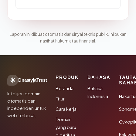
Laporan ini dibuat otomatis dari sinyal teknis publik. Ini bukan
nasihat hukum atau finansial.
PRODUK
BAHASA
TAUT
DnastyjaTrust
SAHA
Beranda
Bahasa
Intelijen domain
Indonesia
Hakarfu
Fitur
otomatis dan
independen untuk
Cara kerja
Sonorn
web terbuka.
Domain
Cvkopil
yang baru
Kalawei
diperiksa