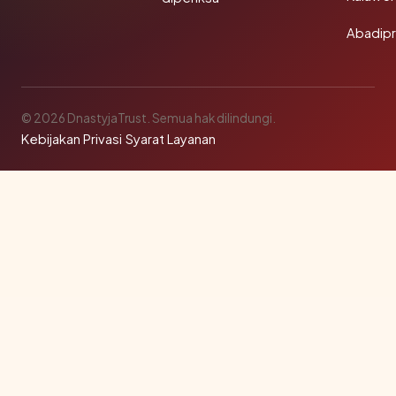
Abadip
© 2026 DnastyjaTrust. Semua hak dilindungi.
Kebijakan Privasi
·
Syarat Layanan