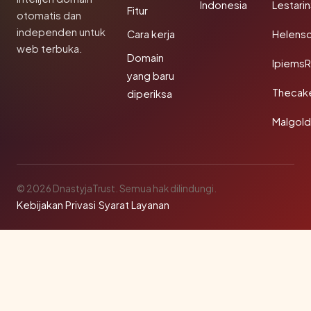
Indonesia
Lestari
Fitur
otomatis dan
independen untuk
Cara kerja
Helensc
web terbuka.
Domain
IpiemsR
yang baru
Thecak
diperiksa
Malgol
© 2026 DnastyjaTrust. Semua hak dilindungi.
Kebijakan Privasi
·
Syarat Layanan