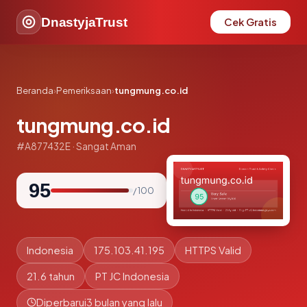
DnastyjaTrust
Cek Gratis
Beranda
›
Pemeriksaan
›
tungmung.co.id
tungmung.co.id
#A877432E · Sangat Aman
95
/ 100
Indonesia
175.103.41.195
HTTPS Valid
21.6 tahun
PT JC Indonesia
Diperbarui
3 bulan yang lalu