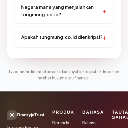
Negara mana yang menjalankan
tungmung.co.id?
Apakah tungmung.co.id dienkripsi?
Laporan ini dibuat otomatis dari sinyal teknis publik. Ini bukan
nasihat hukum atau finansial.
PRODUK
BAHASA
TAUT
DnastyjaTrust
SAHA
Beranda
Bahasa
Intelijen domain