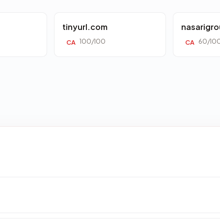
tinyurl.com
nasarigr
100/100
60/10
CA
CA