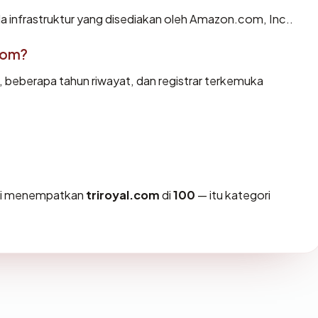
a infrastruktur yang disediakan oleh Amazon.com, Inc..
com?
d, beberapa tahun riwayat, dan registrar terkemuka
ami menempatkan
triroyal.com
di
100
— itu kategori