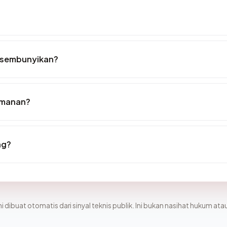
disembunyikan?
eamanan?
ng?
i dibuat otomatis dari sinyal teknis publik. Ini bukan nasihat hukum atau