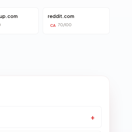
oup.com
reddit.com
0
70/100
CA