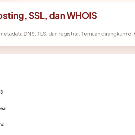
hosting, SSL, dan WHOIS
 metadata DNS, TLS, dan registrar. Temuan dirangkum di
48
eal
nc.