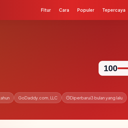
Fitur
Cara
Populer
Tepercaya
100
 tahun
GoDaddy.com, LLC
Diperbarui
3 bulan yang lalu