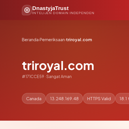
DnastyjaTrust
INTELIJEN DOMAIN INDEPENDEN
Beranda
›
Pemeriksaan
›
triroyal.com
triroyal.com
#171CCE59 · Sangat Aman
Canada
13.248.169.48
HTTPS Valid
18.1