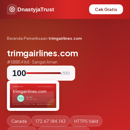
DnastyjaTrust
Cek Gratis
Beranda
›
Pemeriksaan
›
trimgairlines.com
trimgairlines.com
#5BBE4168 · Sangat Aman
100
/ 100
Canada
172.67.184.143
HTTPS Valid