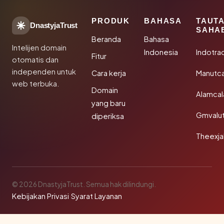
PRODUK
BAHASA
TAUT
DnastyjaTrust
SAHA
Beranda
Bahasa
Intelijen domain
Indonesia
Indotra
Fitur
otomatis dan
independen untuk
Cara kerja
Manutc
web terbuka.
Domain
Alamca
yang baru
Gmvalu
diperiksa
Theexj
© 2026 DnastyjaTrust. Semua hak dilindungi.
Kebijakan Privasi
·
Syarat Layanan