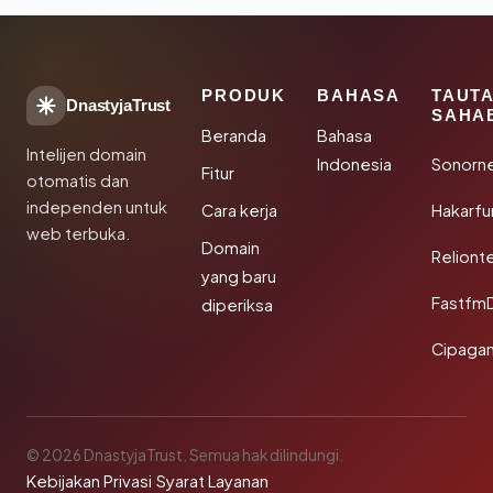
PRODUK
BAHASA
TAUT
DnastyjaTrust
SAHA
Beranda
Bahasa
Intelijen domain
Indonesia
Sonorn
Fitur
otomatis dan
independen untuk
Cara kerja
Hakarfu
web terbuka.
Domain
Reliont
yang baru
Fastfm
diperiksa
Cipagan
© 2026 DnastyjaTrust. Semua hak dilindungi.
Kebijakan Privasi
·
Syarat Layanan