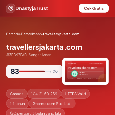
DnastyjaTrust
Cek Gratis
Beranda
›
Pemeriksaan
›
travellersjakarta.com
travellersjakarta.com
#3BD97FAB · Sangat Aman
83
/ 100
Canada
104.21.50.239
HTTPS Valid
1.1 tahun
Gname.com Pte. Ltd.
Diperbarui
3 bulan yang lalu