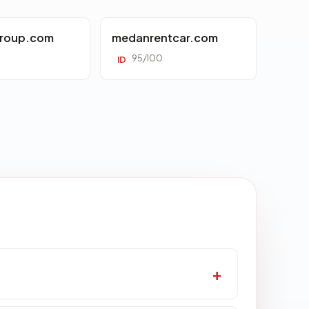
roup.com
medanrentcar.com
95/100
ID