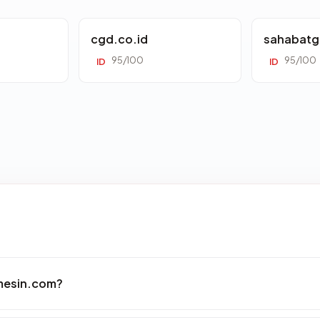
cgd.co.id
sahabatg
95/100
95/100
ID
ID
omesin.com?