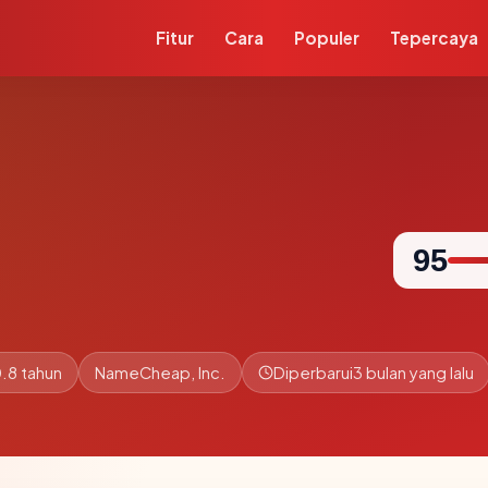
Fitur
Cara
Populer
Tepercaya
95
.8 tahun
NameCheap, Inc.
Diperbarui
3 bulan yang lalu