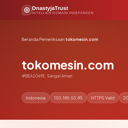
DnastyjaTrust
INTELIJEN DOMAIN INDEPENDEN
Beranda
›
Pemeriksaan
›
tokomesin.com
tokomesin.com
#BEA2069E · Sangat Aman
Indonesia
103.185.53.85
HTTPS Valid
20