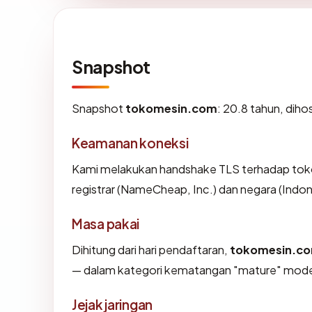
Snapshot
Snapshot
tokomesin.com
: 20.8 tahun, dih
Keamanan koneksi
Kami melakukan handshake TLS terhadap to
registrar (NameCheap, Inc.) dan negara (Indon
Masa pakai
Dihitung dari hari pendaftaran,
tokomesin.c
— dalam kategori kematangan "mature" mode
Jejak jaringan