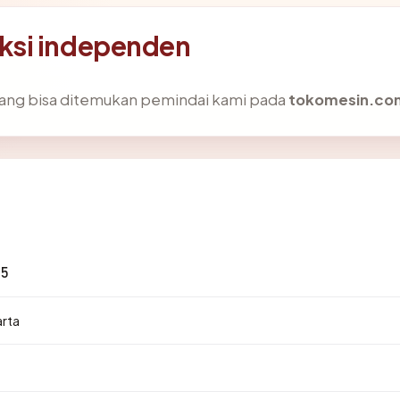
ksi independen
k yang bisa ditemukan pemindai kami pada
tokomesin.co
85
arta