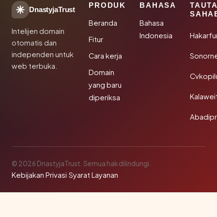
PRODUK
BAHASA
TAUT
DnastyjaTrust
SAHA
Beranda
Bahasa
Intelijen domain
Indonesia
Hakarfu
Fitur
otomatis dan
independen untuk
Cara kerja
Sonorn
web terbuka.
Domain
Cvkopil
yang baru
Kalawei
diperiksa
Abadip
© 2026 DnastyjaTrust. Semua hak dilindungi.
Kebijakan Privasi
·
Syarat Layanan