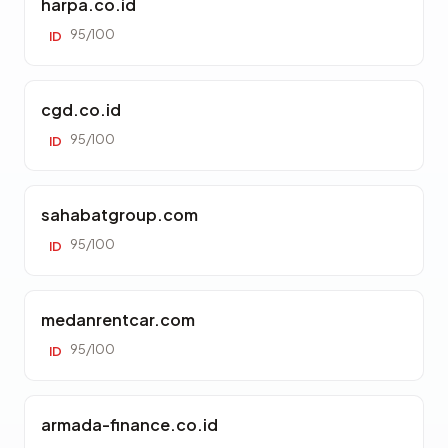
harpa.co.id
95/100
ID
cgd.co.id
95/100
ID
sahabatgroup.com
95/100
ID
medanrentcar.com
95/100
ID
armada-finance.co.id