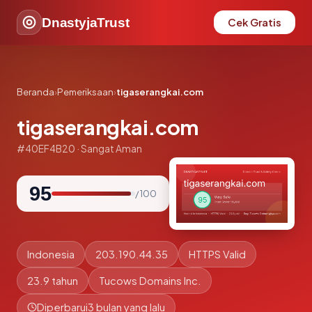
DnastyjaTrust
Cek Gratis
Beranda
›
Pemeriksaan
›
tigaserangkai.com
tigaserangkai.com
#40EF4B20 · Sangat Aman
95
/ 100
Indonesia
203.190.44.35
HTTPS Valid
23.9 tahun
Tucows Domains Inc.
Diperbarui
3 bulan yang lalu