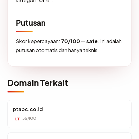
kategori "safe".
Putusan
Skor kepercayaan:
70/100
—
safe
. Ini adalah
putusan otomatis dan hanya teknis.
Domain Terkait
ptabc.co.id
55/100
LT