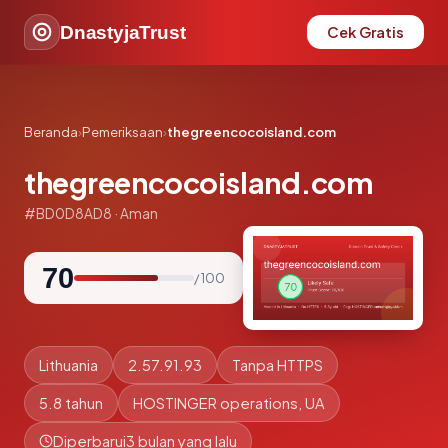
DnastyjaTrust
Cek Gratis
Beranda
›
Pemeriksaan
›
thegreencocoisland.com
thegreencocoisland.com
#BD0D8AD8 · Aman
70
/ 100
Lithuania
2.57.91.93
Tanpa HTTPS
5.8 tahun
HOSTINGER operations, UA
Diperbarui
3 bulan yang lalu