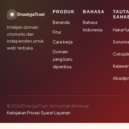
PRODUK
BAHASA
TAUT
DnastyjaTrust
SAHA
Beranda
Bahasa
Intelijen domain
Indonesia
Hakarfu
Fitur
otomatis dan
independen untuk
Cara kerja
Sonorn
web terbuka.
Domain
Cvkopil
yang baru
Kalawei
diperiksa
Abadip
© 2026 DnastyjaTrust. Semua hak dilindungi.
Kebijakan Privasi
·
Syarat Layanan