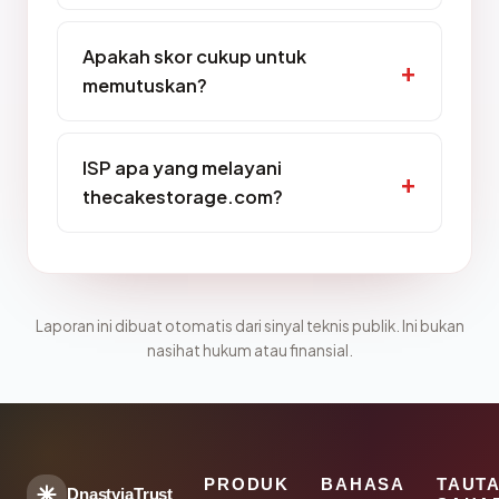
Apakah skor cukup untuk
memutuskan?
ISP apa yang melayani
thecakestorage.com?
Laporan ini dibuat otomatis dari sinyal teknis publik. Ini bukan
nasihat hukum atau finansial.
PRODUK
BAHASA
TAUT
DnastyjaTrust