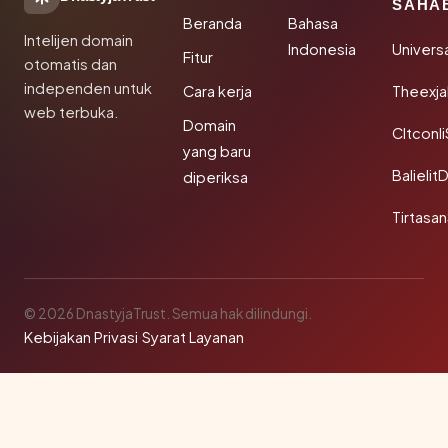
SAHA
Beranda
Bahasa
Intelijen domain
Indonesia
Univers
Fitur
otomatis dan
independen untuk
Cara kerja
Theexj
web terbuka.
Domain
Cltconl
yang baru
Balielit
diperiksa
Tirtasa
© 2026 DnastyjaTrust. Semua hak dilindungi.
Kebijakan Privasi
·
Syarat Layanan