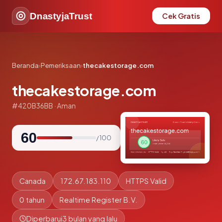
DnastyjaTrust
Cek Gratis
Beranda
›
Pemeriksaan
›
thecakestorage.com
thecakestorage.com
#420B36BB · Aman
60
/ 100
Canada
172.67.183.110
HTTPS Valid
0 tahun
Realtime Register B.V.
Diperbarui
3 bulan yang lalu