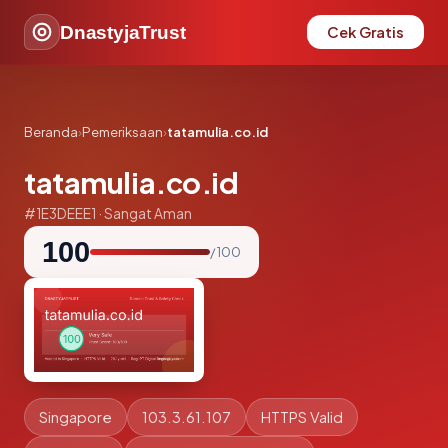
DnastyjaTrust
Cek Gratis
Beranda
›
Pemeriksaan
›
tatamulia.co.id
tatamulia.co.id
#1E3DEEE1 · Sangat Aman
100
/ 100
Singapore
103.3.61.107
HTTPS Valid