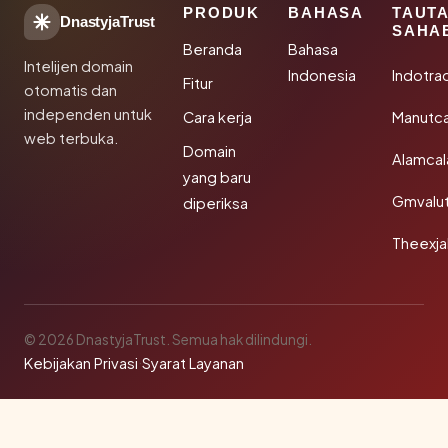
PRODUK
BAHASA
TAUT
DnastyjaTrust
SAHA
Beranda
Bahasa
Intelijen domain
Indonesia
Indotra
Fitur
otomatis dan
independen untuk
Cara kerja
Manutc
web terbuka.
Domain
Alamca
yang baru
Gmvalu
diperiksa
Theexj
© 2026 DnastyjaTrust. Semua hak dilindungi.
Kebijakan Privasi
·
Syarat Layanan