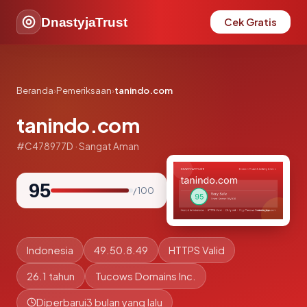
DnastyjaTrust
Cek Gratis
Beranda
›
Pemeriksaan
›
tanindo.com
tanindo.com
#C478977D · Sangat Aman
95
/ 100
Indonesia
49.50.8.49
HTTPS Valid
26.1 tahun
Tucows Domains Inc.
Diperbarui
3 bulan yang lalu