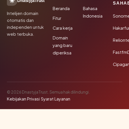
DnastyjaTrust
SAHA
Beranda
Bahasa
Intelijen domain
Indonesia
Sonorn
Fitur
otomatis dan
independen untuk
Cara kerja
Hakarfu
web terbuka.
Domain
Reliont
yang baru
Fastfm
diperiksa
Cipagan
© 2026 DnastyjaTrust. Semua hak dilindungi.
Kebijakan Privasi
·
Syarat Layanan