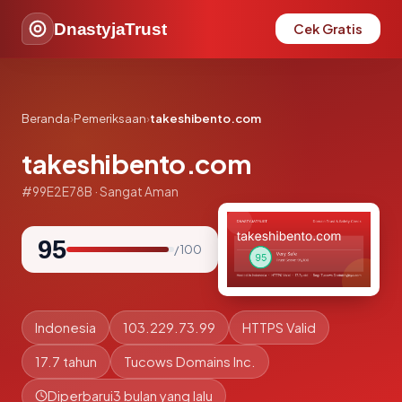
DnastyjaTrust
Cek Gratis
Beranda
›
Pemeriksaan
›
takeshibento.com
takeshibento.com
#99E2E78B · Sangat Aman
95
/ 100
Indonesia
103.229.73.99
HTTPS Valid
17.7 tahun
Tucows Domains Inc.
Diperbarui
3 bulan yang lalu