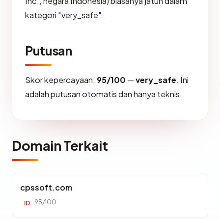
Inc., negara Indonesia) biasanya jatuh dalam
kategori "very_safe".
Putusan
Skor kepercayaan:
95/100
—
very_safe
. Ini
adalah putusan otomatis dan hanya teknis.
Domain Terkait
cpssoft.com
95/100
ID