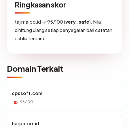
Ringkasan skor
tajima.co.id → 95/100 (
very_safe
). Nilai
dihitung ulang setiap penyegaran dari catatan
publik terbaru.
Domain Terkait
cpssoft.com
95/100
ID
harpa.co.id