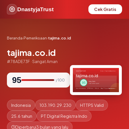
DnastyjaTrust
Cek Gratis
Beranda
›
Pemeriksaan
›
tajima.co.id
tajima.co.id
#78ADE73F · Sangat Aman
95
/ 100
Indonesia
103.190.29.230
HTTPS Valid
25.6 tahun
PT Digital Registra Indo
Diperbarui
3 bulan yang lalu