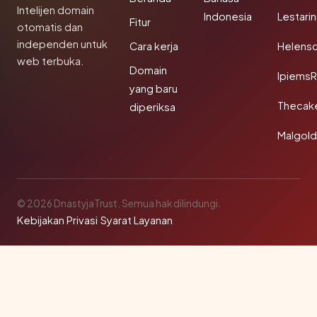
Intelijen domain
Indonesia
Lestari
Fitur
otomatis dan
independen untuk
Cara kerja
Helensc
web terbuka.
Domain
IpiemsR
yang baru
Thecak
diperiksa
Malgol
© 2026 DnastyjaTrust. Semua hak dilindungi.
Kebijakan Privasi
·
Syarat Layanan