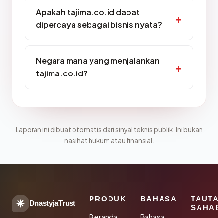
Apakah tajima.co.id dapat
dipercaya sebagai bisnis nyata?
Negara mana yang menjalankan
tajima.co.id?
Laporan ini dibuat otomatis dari sinyal teknis publik. Ini bukan
nasihat hukum atau finansial.
PRODUK
BAHASA
TAUT
DnastyjaTrust
SAHA
Beranda
Bahasa