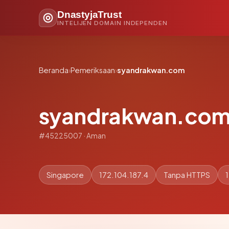
DnastyjaTrust
INTELIJEN DOMAIN INDEPENDEN
Beranda
›
Pemeriksaan
›
syandrakwan.com
syandrakwan.co
#45225007 · Aman
Singapore
172.104.187.4
Tanpa HTTPS
1