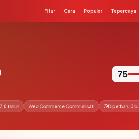
Fitur
Cara
Populer
Tepercaya
m
75
7.8 tahun
Web Commerce Communicati
Diperbarui
3 bu