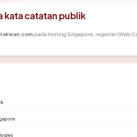
kata catatan publik
drakwan.com
pada hosting Singapore, registrar (Web
.4
ngapore
logies