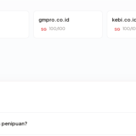
gmpro.co.id
kebi.co.i
100/100
100/1
SG
SG
s penipuan?