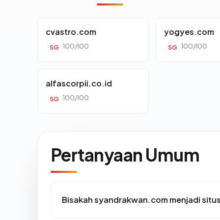
cvastro.com
yogyes.com
100/100
100/100
SG
SG
alfascorpii.co.id
100/100
SG
Pertanyaan Umum
Bisakah syandrakwan.com menjadi situ