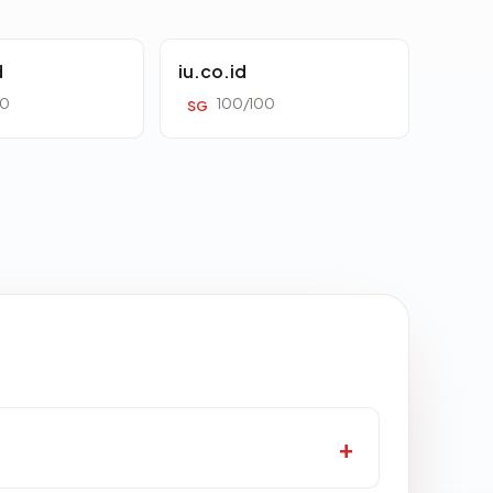
d
iu.co.id
00
100/100
SG