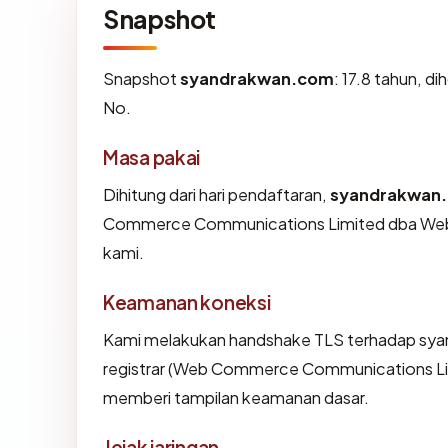
Snapshot
Snapshot
syandrakwan.com
: 17.8 tahun, 
No.
Masa pakai
Dihitung dari hari pendaftaran,
syandrakwan
Commerce Communications Limited dba WebN
kami.
Keamanan koneksi
Kami melakukan handshake TLS terhadap sy
registrar (Web Commerce Communications Lim
memberi tampilan keamanan dasar.
Jejak jaringan