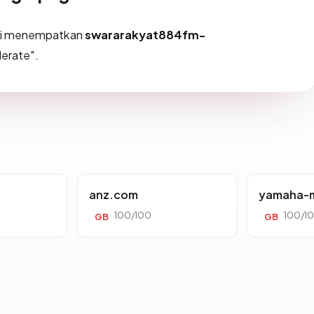
ami menempatkan
swararakyat884fm-
erate".
anz.com
yamaha-m
100/100
100/1
GB
GB