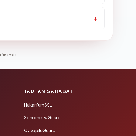
 finansial.
TAUTAN SAHABAT
HakarfurnSSL
SonornetwGuard
CvkopiluGuard