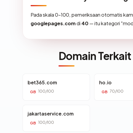
Pada skala 0-100, pemeriksaan otomatis k
googlepages.com
di
40
— itu kategori "mod
Domain Terkait
bet365.com
ho.io
100/100
70/100
GB
GB
jakartaservice.com
100/100
GB