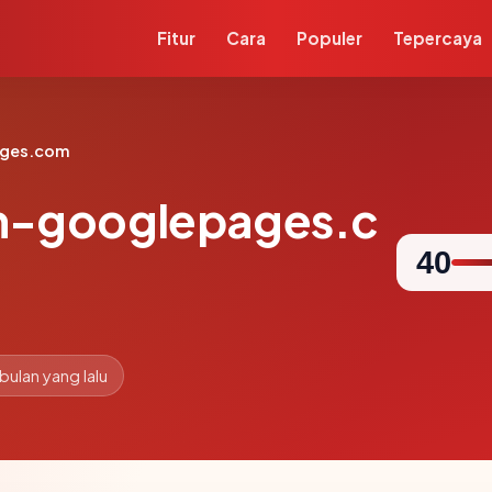
Fitur
Cara
Populer
Tepercaya
ages.com
m-googlepages.c
40
 bulan yang lalu