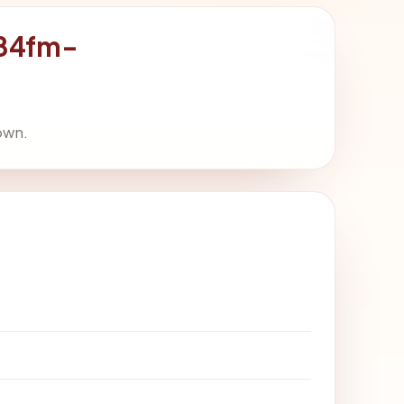
884fm-
own.