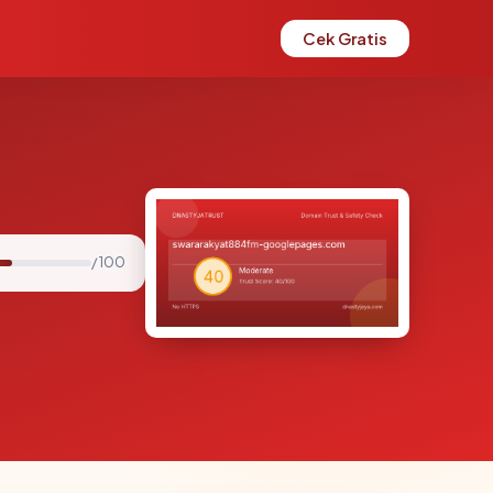
Cek Gratis
/ 100