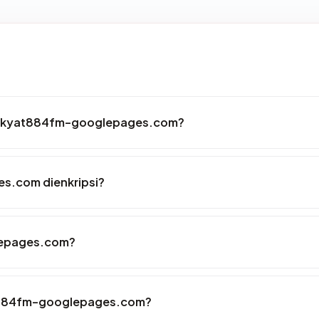
rakyat884fm-googlepages.com?
.com dienkripsi?
lepages.com?
t884fm-googlepages.com?