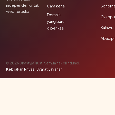
independen untuk
Cara kerja
Sonorn
web terbuka.
Domain
Cvkopil
yang baru
Kalawei
diperiksa
Abadip
© 2026 DnastyjaTrust. Semua hak dilindungi.
Kebijakan Privasi
·
Syarat Layanan