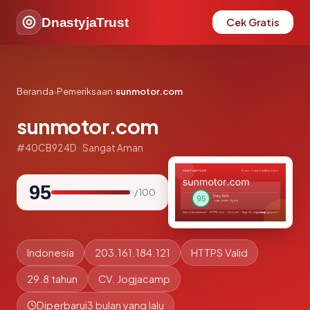
DnastyjaTrust
Cek Gratis
Beranda
›
Pemeriksaan
›
sunmotor.com
sunmotor.com
#40CB924D · Sangat Aman
95
/ 100
Indonesia
203.161.184.121
HTTPS Valid
29.8 tahun
CV. Jogjacamp
Diperbarui
3 bulan yang lalu