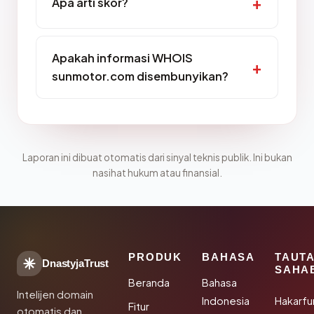
Apa arti skor?
Apakah informasi WHOIS
sunmotor.com disembunyikan?
Laporan ini dibuat otomatis dari sinyal teknis publik. Ini bukan
nasihat hukum atau finansial.
PRODUK
BAHASA
TAUT
DnastyjaTrust
SAHA
Beranda
Bahasa
Intelijen domain
Indonesia
Hakarfu
Fitur
otomatis dan