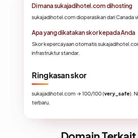
Di mana sukajadihotel.com dihosting
sukajadihotel.com dioperasikan dari Canada via
Apa yang dikatakan skor kepada Anda
Skor kepercayaan otomatis sukajadihotel.co
infrastruktur standar.
Ringkasan skor
sukajadihotel.com → 100/100 (
very_safe
). 
terbaru.
Domain Terkait