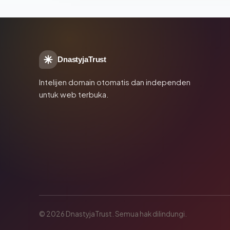
DnastyjaTrust
Intelijen domain otomatis dan independen
untuk web terbuka.
© 2026 DnastyjaTrust. Semua hak dilindungi.