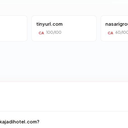
tinyurl.com
nasarigr
100/100
60/10
CA
CA
kajadihotel.com?