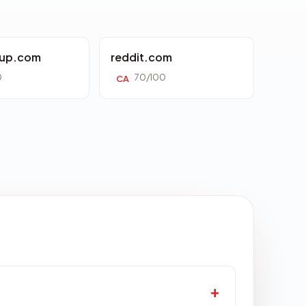
oup.com
reddit.com
0
70/100
CA