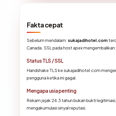
Fakta cepat
Sebelum mendalam:
sukajadihotel.com
terd
Canada. SSL pada host apex mengembalikan:
Status TLS / SSL
Handshake TLS ke sukajadihotel.com menge
pengguna ketika ini gagal.
Mengapa usia penting
Rekam jejak 24.3 tahun bukan bukti legitimasi,
mengakumulasi sinyal reputasi.