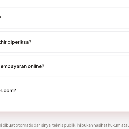
?
hir diperiksa?
pembayaran online?
el.com?
i dibuat otomatis dari sinyal teknis publik. Ini bukan nasihat hukum atau