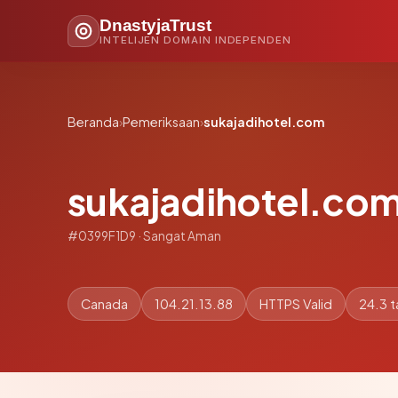
DnastyjaTrust
INTELIJEN DOMAIN INDEPENDEN
Beranda
›
Pemeriksaan
›
sukajadihotel.com
sukajadihotel.co
#0399F1D9 · Sangat Aman
Canada
104.21.13.88
HTTPS Valid
24.3 t