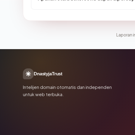
Laporan in
DnastyjaTrust
Intelijen domain otomatis dan independen
untuk web terbuka.