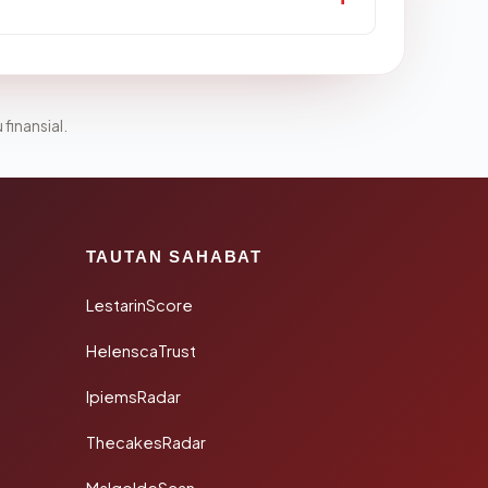
 finansial.
TAUTAN SAHABAT
LestarinScore
HelenscaTrust
IpiemsRadar
ThecakesRadar