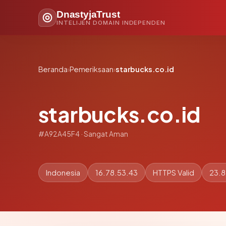
DnastyjaTrust
INTELIJEN DOMAIN INDEPENDEN
Beranda
›
Pemeriksaan
›
starbucks.co.id
starbucks.co.id
#A92A45F4 · Sangat Aman
Indonesia
16.78.53.43
HTTPS Valid
23.8