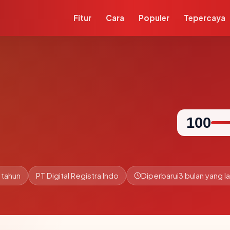
Fitur
Cara
Populer
Tepercaya
100
 tahun
PT Digital Registra Indo
Diperbarui
3 bulan yang la