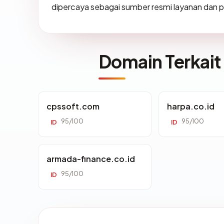
dipercaya sebagai sumber resmi layanan dan p
Domain Terkait
cpssoft.com
harpa.co.id
95/100
95/100
ID
ID
armada-finance.co.id
95/100
ID