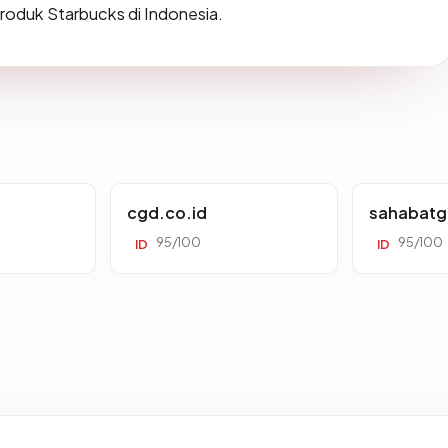
roduk Starbucks di Indonesia.
cgd.co.id
sahabatg
95/100
95/100
ID
ID