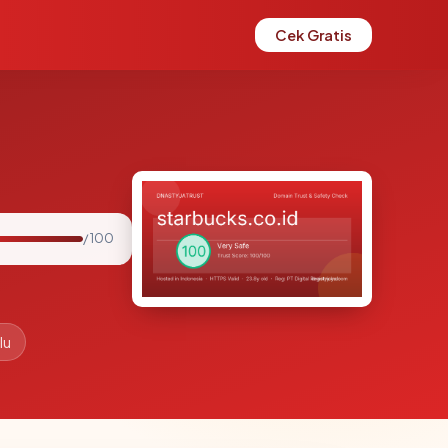
Cek Gratis
/ 100
lu