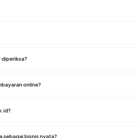
r diperiksa?
mbayaran online?
o.id?
 sebagai bisnis nyata?