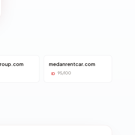
roup.com
medanrentcar.com
95/100
ID