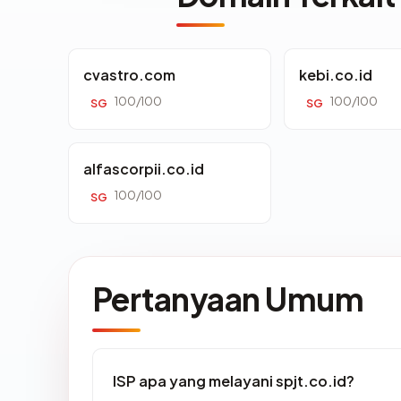
cvastro.com
kebi.co.id
100/100
100/100
SG
SG
alfascorpii.co.id
100/100
SG
Pertanyaan Umum
ISP apa yang melayani spjt.co.id?