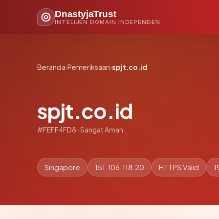
DnastyjaTrust
INTELIJEN DOMAIN INDEPENDEN
Beranda
›
Pemeriksaan
›
spjt.co.id
spjt.co.id
#FEFF4FD8 · Sangat Aman
Singapore
151.106.118.20
HTTPS Valid
1