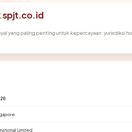
k spjt.co.id
 yang paling penting untuk kepercayaan: yurisdiksi hostin
.20
ngapore
national Limited