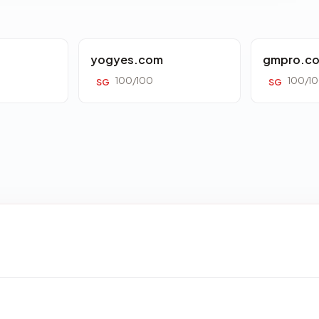
yogyes.com
gmpro.co
100/100
100/1
SG
SG