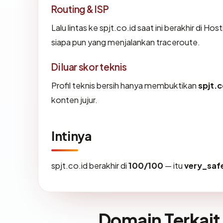
Routing & ISP
Lalu lintas ke spjt.co.id saat ini berakhir di Ho
siapa pun yang menjalankan traceroute.
Di luar skor teknis
Profil teknis bersih hanya membuktikan
spjt.c
konten jujur.
Intinya
spjt.co.id berakhir di
100/100
— itu
very_saf
Domain Terkait