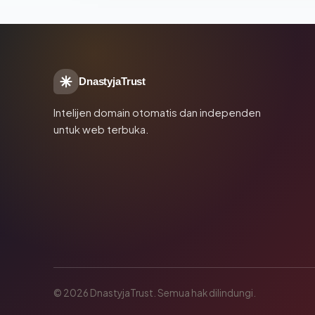
DnastyjaTrust
Intelijen domain otomatis dan independen
untuk web terbuka.
© 2026 DnastyjaTrust. Semua hak dilindungi.