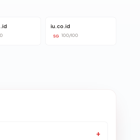
.id
iu.co.id
00
100/100
SG