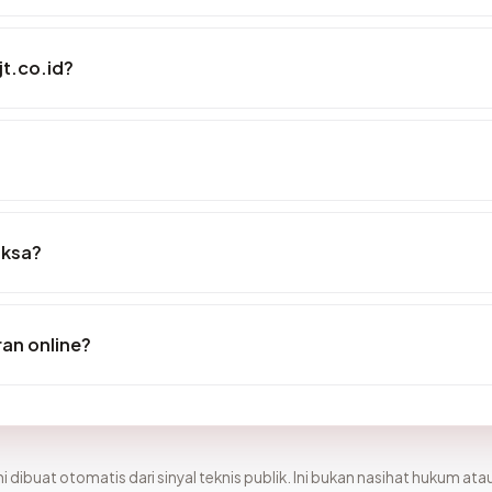
t.co.id?
iksa?
an online?
i dibuat otomatis dari sinyal teknis publik. Ini bukan nasihat hukum atau