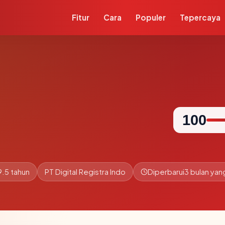
Fitur
Cara
Populer
Tepercaya
100
9.5 tahun
PT Digital Registra Indo
Diperbarui
3 bulan yang