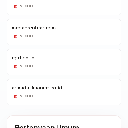
95/100
ID
medanrentcar.com
95/100
ID
cgd.co.id
95/100
ID
armada-finance.co.id
95/100
ID
Pertanyaan Umum