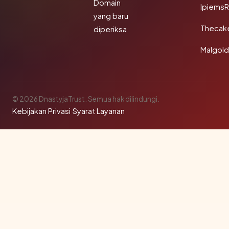
Domain
IpiemsR
yang baru
Thecak
diperiksa
Malgol
© 2026 DnastyjaTrust. Semua hak dilindungi.
Kebijakan Privasi
·
Syarat Layanan