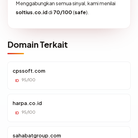
Menggabungkan semua sinyal, kami menilai
soltius.co.id
di
70/100
(
safe
).
Domain Terkait
cpssoft.com
95/100
ID
harpa.co.id
95/100
ID
sahabatgroup.com