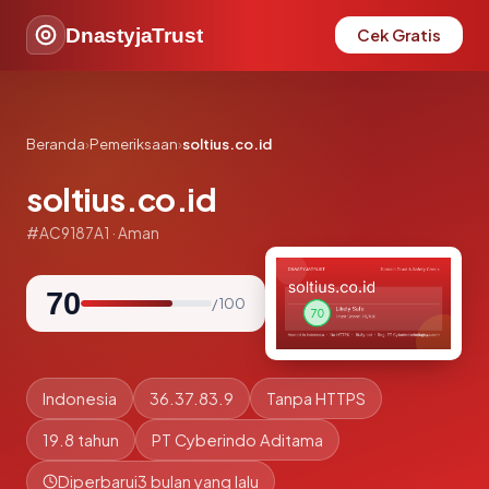
DnastyjaTrust
Cek Gratis
Beranda
›
Pemeriksaan
›
soltius.co.id
soltius.co.id
#AC9187A1 · Aman
70
/ 100
Indonesia
36.37.83.9
Tanpa HTTPS
19.8 tahun
PT Cyberindo Aditama
Diperbarui
3 bulan yang lalu