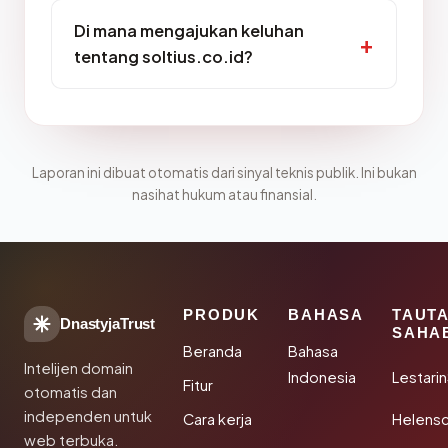
Di mana mengajukan keluhan
tentang soltius.co.id?
Laporan ini dibuat otomatis dari sinyal teknis publik. Ini bukan
nasihat hukum atau finansial.
PRODUK
BAHASA
TAUT
DnastyjaTrust
SAHA
Beranda
Bahasa
Intelijen domain
Indonesia
Lestari
Fitur
otomatis dan
independen untuk
Cara kerja
Helensc
web terbuka.