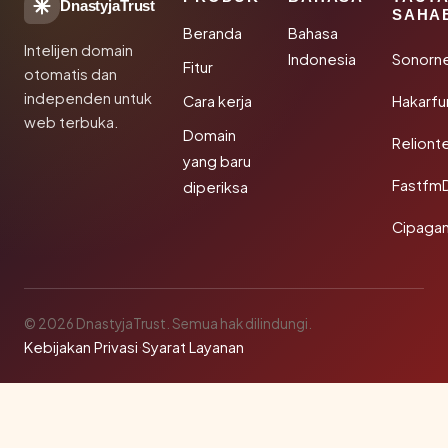
DnastyjaTrust
SAHA
Beranda
Bahasa
Intelijen domain
Indonesia
Sonorn
Fitur
otomatis dan
independen untuk
Cara kerja
Hakarfu
web terbuka.
Domain
Reliont
yang baru
Fastfm
diperiksa
Cipagan
© 2026 DnastyjaTrust. Semua hak dilindungi.
Kebijakan Privasi
·
Syarat Layanan