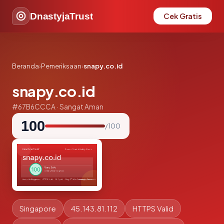
DnastyjaTrust
Cek Gratis
Beranda
›
Pemeriksaan
›
snapy.co.id
snapy.co.id
#67B6CCCA · Sangat Aman
100
/ 100
Singapore
45.143.81.112
HTTPS Valid