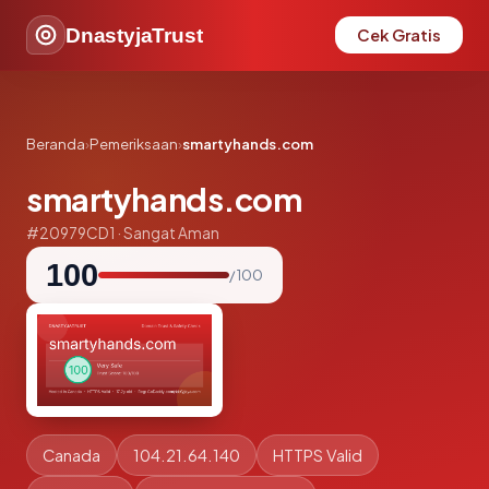
DnastyjaTrust
Cek Gratis
Beranda
›
Pemeriksaan
›
smartyhands.com
smartyhands.com
#20979CD1 · Sangat Aman
100
/ 100
Canada
104.21.64.140
HTTPS Valid