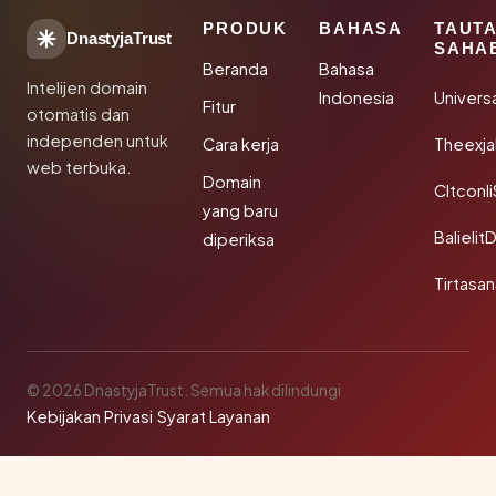
PRODUK
BAHASA
TAUT
DnastyjaTrust
SAHA
Beranda
Bahasa
Intelijen domain
Indonesia
Univers
Fitur
otomatis dan
independen untuk
Cara kerja
Theexj
web terbuka.
Domain
Cltconl
yang baru
Balielit
diperiksa
Tirtasa
© 2026 DnastyjaTrust. Semua hak dilindungi.
Kebijakan Privasi
·
Syarat Layanan