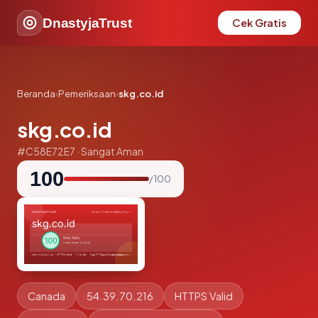
DnastyjaTrust
Cek Gratis
Beranda
›
Pemeriksaan
›
skg.co.id
skg.co.id
#C58E72E7 · Sangat Aman
100
/ 100
Canada
54.39.70.216
HTTPS Valid