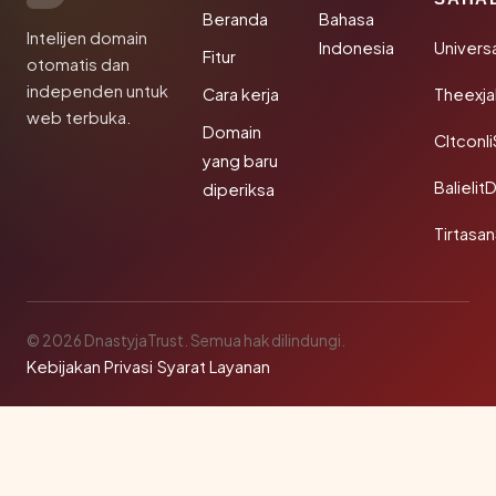
Beranda
Bahasa
Intelijen domain
Indonesia
Univers
Fitur
otomatis dan
independen untuk
Cara kerja
Theexj
web terbuka.
Domain
Cltconl
yang baru
Balielit
diperiksa
Tirtasa
© 2026 DnastyjaTrust. Semua hak dilindungi.
Kebijakan Privasi
·
Syarat Layanan