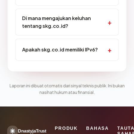
Di mana mengajukan keluhan
tentang skg.co.id?
Apakah skg.co.id memiliki IPv6?
Laporan ini dibuat otomatis dari sinyal teknis publik. Ini bukan
nasihat hukum atau finansial.
PRODUK
BAHASA
TAUT
DnastyjaTrust
SAHA