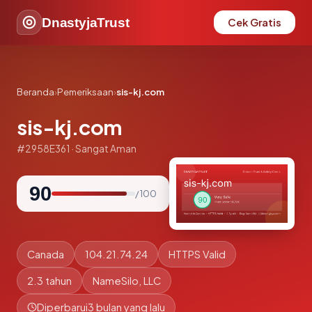
DnastyjaTrust
Cek Gratis
Beranda
›
Pemeriksaan
›
sis-kj.com
sis-kj.com
#2958E361 · Sangat Aman
90
/ 100
Canada
104.21.74.24
HTTPS Valid
2.3 tahun
NameSilo, LLC
Diperbarui
3 bulan yang lalu