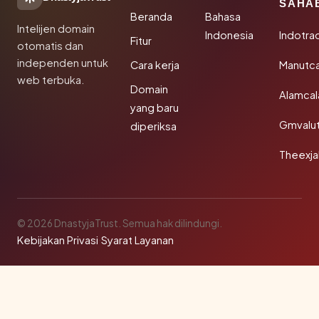
SAHA
Beranda
Bahasa
Intelijen domain
Indonesia
Indotra
Fitur
otomatis dan
independen untuk
Cara kerja
Manutc
web terbuka.
Domain
Alamca
yang baru
Gmvalu
diperiksa
Theexj
© 2026 DnastyjaTrust. Semua hak dilindungi.
Kebijakan Privasi
·
Syarat Layanan