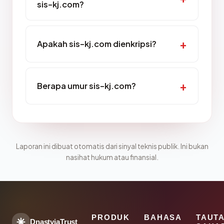
sis-kj.com?
Apakah sis-kj.com dienkripsi?
Berapa umur sis-kj.com?
Laporan ini dibuat otomatis dari sinyal teknis publik. Ini bukan
nasihat hukum atau finansial.
PRODUK
BAHASA
TAUT
DnastyjaTrust