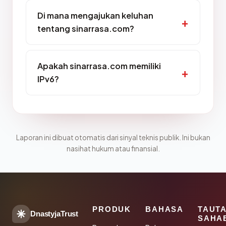
Di mana mengajukan keluhan
tentang sinarrasa.com?
Apakah sinarrasa.com memiliki
IPv6?
Laporan ini dibuat otomatis dari sinyal teknis publik. Ini bukan
nasihat hukum atau finansial.
PRODUK
BAHASA
TAUT
DnastyjaTrust
SAHA