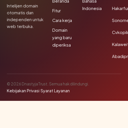
Beranda
Bahasa
Intelijen domain
Indonesia
Hakarfu
Fitur
otomatis dan
independen untuk
Cara kerja
Sonorn
web terbuka.
Domain
Cvkopil
yang baru
Kalawei
diperiksa
Abadip
© 2026 DnastyjaTrust. Semua hak dilindungi.
Kebijakan Privasi
·
Syarat Layanan