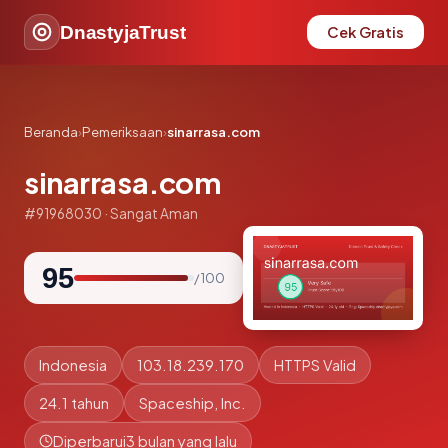
DnastyjaTrust
Cek Gratis
Beranda
›
Pemeriksaan
›
sinarrasa.com
sinarrasa.com
#91968030 · Sangat Aman
95
/ 100
Indonesia
103.18.239.170
HTTPS Valid
24.1 tahun
Spaceship, Inc.
Diperbarui
3 bulan yang lalu