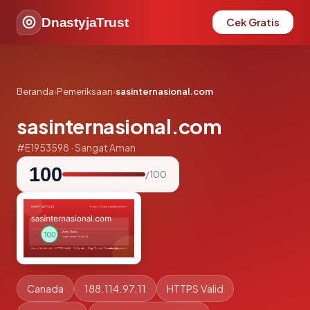
DnastyjaTrust
Cek Gratis
Beranda
›
Pemeriksaan
›
sasinternasional.com
sasinternasional.com
#E1953598 · Sangat Aman
100
/ 100
Canada
188.114.97.11
HTTPS Valid