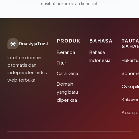
nasihat hukum atau finansial.
PRODUK
BAHASA
TAUT
DnastyjaTrust
SAHA
Beranda
Bahasa
Intelijen domain
Indonesia
Hakarfu
Fitur
otomatis dan
independen untuk
Cara kerja
Sonorn
web terbuka.
Domain
Cvkopil
yang baru
Kalawei
diperiksa
Abadip