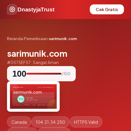
DnastyjaTrust
Cek Gratis
Beranda
›
Pemeriksaan
›
sarimunik.com
sarimunik.com
#0575EF57 · Sangat Aman
100
/ 100
Canada
104.21.34.250
HTTPS Valid