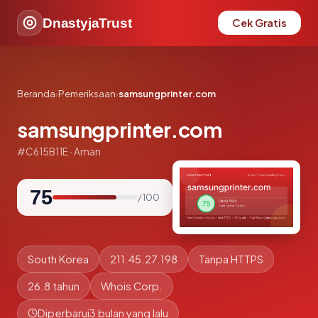
DnastyjaTrust
Cek Gratis
Beranda
›
Pemeriksaan
›
samsungprinter.com
samsungprinter.com
#C615B11E · Aman
75
/ 100
South Korea
211.45.27.198
Tanpa HTTPS
26.8 tahun
Whois Corp.
Diperbarui
3 bulan yang lalu