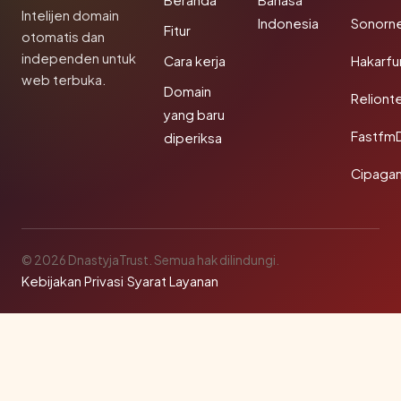
Beranda
Bahasa
Intelijen domain
Indonesia
Sonorn
Fitur
otomatis dan
independen untuk
Cara kerja
Hakarfu
web terbuka.
Domain
Reliont
yang baru
Fastfm
diperiksa
Cipagan
© 2026 DnastyjaTrust. Semua hak dilindungi.
Kebijakan Privasi
·
Syarat Layanan