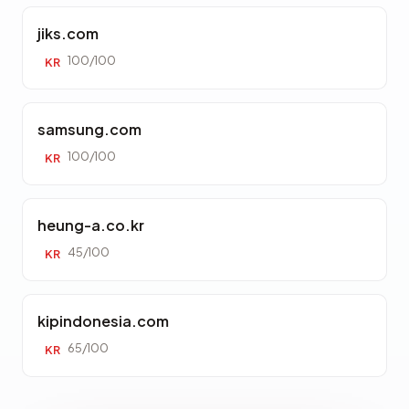
jiks.com
100/100
KR
samsung.com
100/100
KR
heung-a.co.kr
45/100
KR
kipindonesia.com
65/100
KR