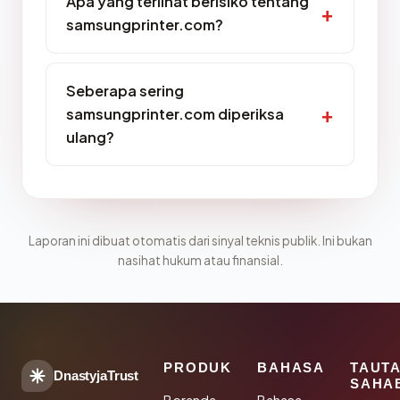
Apa yang terlihat berisiko tentang
samsungprinter.com?
Seberapa sering
samsungprinter.com diperiksa
ulang?
Laporan ini dibuat otomatis dari sinyal teknis publik. Ini bukan
nasihat hukum atau finansial.
PRODUK
BAHASA
TAUT
DnastyjaTrust
SAHA