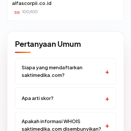
alfascorpii.co.id
100/100
SG
Pertanyaan Umum
Siapa yang mendaftarkan
saktimedika.com?
Apa arti skor?
Apakah informasi WHOIS
saktimedika.com disembunyikan?