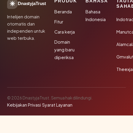
PRODUK
BAHASA
TAUT
DnastyjaTrust
SAHA
Beranda
Bahasa
Intelijen domain
Indonesia
Indotra
Fitur
otomatis dan
independen untuk
Cara kerja
Manutc
web terbuka.
Domain
Alamca
yang baru
Gmvalu
diperiksa
Theexj
© 2026 DnastyjaTrust. Semua hak dilindungi.
Kebijakan Privasi
·
Syarat Layanan