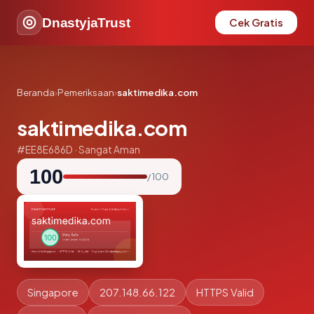
DnastyjaTrust
Cek Gratis
Beranda
›
Pemeriksaan
›
saktimedika.com
saktimedika.com
#EE8E686D · Sangat Aman
100
/ 100
Singapore
207.148.66.122
HTTPS Valid