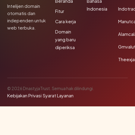
Beranda
Bahasa
Intelijen domain
Indonesia
Indotra
Fitur
otomatis dan
independen untuk
Cara kerja
Manutc
web terbuka.
Domain
Alamca
yang baru
Gmvalu
diperiksa
Theexj
© 2026 DnastyjaTrust. Semua hak dilindungi.
Kebijakan Privasi
·
Syarat Layanan