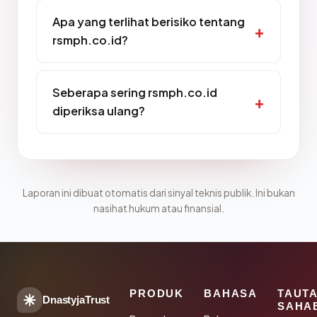
Apa yang terlihat berisiko tentang
rsmph.co.id?
Seberapa sering rsmph.co.id
diperiksa ulang?
Laporan ini dibuat otomatis dari sinyal teknis publik. Ini bukan
nasihat hukum atau finansial.
PRODUK
BAHASA
TAUT
DnastyjaTrust
SAHA