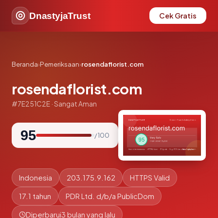
DnastyjaTrust
Cek Gratis
Beranda
›
Pemeriksaan
›
rosendaflorist.com
rosendaflorist.com
#7E251C2E · Sangat Aman
95
/ 100
Indonesia
203.175.9.162
HTTPS Valid
17.1 tahun
PDR Ltd. d/b/a PublicDom
Diperbarui
3 bulan yang lalu