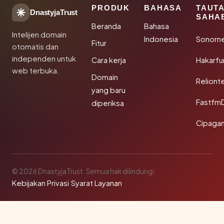
PRODUK
BAHASA
TAUT
DnastyjaTrust
SAHA
Beranda
Bahasa
Intelijen domain
Indonesia
Sonorn
Fitur
otomatis dan
independen untuk
Cara kerja
Hakarfu
web terbuka.
Domain
Reliont
yang baru
Fastfm
diperiksa
Cipagan
© 2026 DnastyjaTrust. Semua hak dilindungi.
Kebijakan Privasi
·
Syarat Layanan