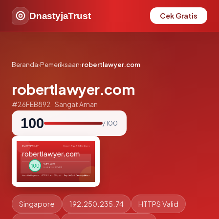
DnastyjaTrust
Cek Gratis
Beranda
›
Pemeriksaan
›
robertlawyer.com
robertlawyer.com
#26FEB892 · Sangat Aman
100
/ 100
Singapore
192.250.235.74
HTTPS Valid