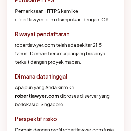
Putusan HTTPS
Pemeriksaan HTTPS kami ke
robertlawyer.com disimpulkan dengan: OK.
Riwayat pendaftaran
robertlawyer.com telah ada sekitar 21.5
tahun. Domain berumur panjang biasanya
terkait dengan proyek mapan.
Di mana data tinggal
Apa pun yang Anda kirim ke
robertlawyer.com
diproses di server yang
berlokasi di Singapore.
Perspektif risiko
Domain dengan profil robertlawyer.com (usia