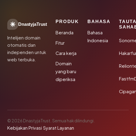
PRODUK
BAHASA
TAUT
DnastyjaTrust
SAHA
Beranda
Bahasa
Intelijen domain
Indonesia
Sonorn
Fitur
otomatis dan
independen untuk
Cara kerja
Hakarfu
web terbuka.
Domain
Reliont
yang baru
Fastfm
diperiksa
Cipagan
© 2026 DnastyjaTrust. Semua hak dilindungi.
Kebijakan Privasi
·
Syarat Layanan