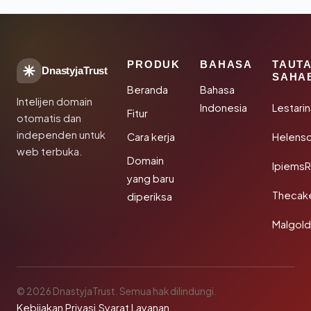
PRODUK
BAHASA
TAUT
DnastyjaTrust
SAHA
Beranda
Bahasa
Intelijen domain
Indonesia
Lestari
Fitur
otomatis dan
independen untuk
Cara kerja
Helensc
web terbuka.
Domain
IpiemsR
yang baru
Thecak
diperiksa
Malgol
© 2026 DnastyjaTrust. Semua hak dilindungi.
Kebijakan Privasi
·
Syarat Layanan