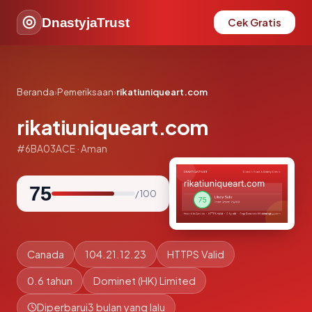
DnastyjaTrust
Cek Gratis
Beranda
›
Pemeriksaan
›
rikatiuniqueart.com
rikatiuniqueart.com
#6BA03ACE · Aman
75
/ 100
Canada
104.21.12.23
HTTPS Valid
0.6 tahun
Dominet (HK) Limited
Diperbarui
3 bulan yang lalu