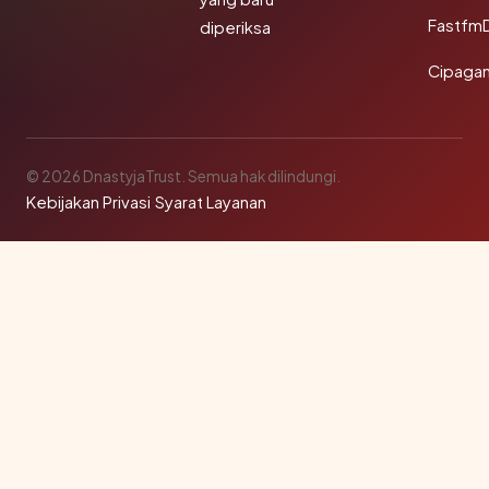
Fastfm
diperiksa
Cipagan
© 2026 DnastyjaTrust. Semua hak dilindungi.
Kebijakan Privasi
·
Syarat Layanan