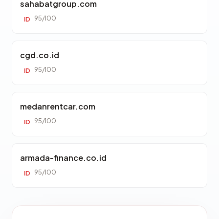
sahabatgroup.com
95/100
ID
cgd.co.id
95/100
ID
medanrentcar.com
95/100
ID
armada-finance.co.id
95/100
ID