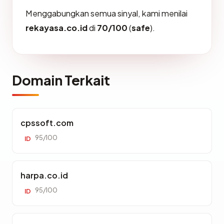
Menggabungkan semua sinyal, kami menilai
rekayasa.co.id
di
70/100
(
safe
).
Domain Terkait
cpssoft.com
95/100
ID
harpa.co.id
95/100
ID