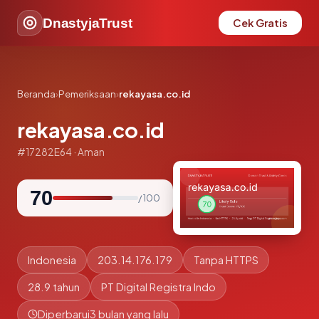
DnastyjaTrust
Cek Gratis
Beranda
›
Pemeriksaan
›
rekayasa.co.id
rekayasa.co.id
#17282E64 · Aman
70
/ 100
Indonesia
203.14.176.179
Tanpa HTTPS
28.9 tahun
PT Digital Registra Indo
Diperbarui
3 bulan yang lalu