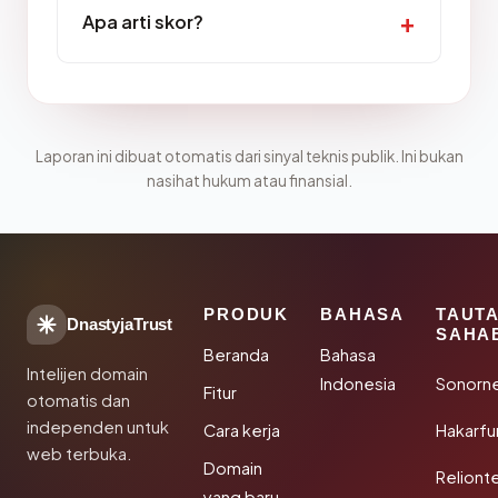
Apa arti skor?
Laporan ini dibuat otomatis dari sinyal teknis publik. Ini bukan
nasihat hukum atau finansial.
PRODUK
BAHASA
TAUT
DnastyjaTrust
SAHA
Beranda
Bahasa
Intelijen domain
Indonesia
Sonorn
Fitur
otomatis dan
independen untuk
Cara kerja
Hakarfu
web terbuka.
Domain
Reliont
yang baru