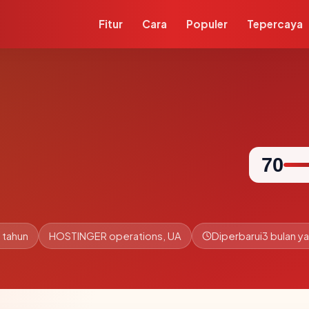
Fitur
Cara
Populer
Tepercaya
70
 tahun
HOSTINGER operations, UA
Diperbarui
3 bulan ya