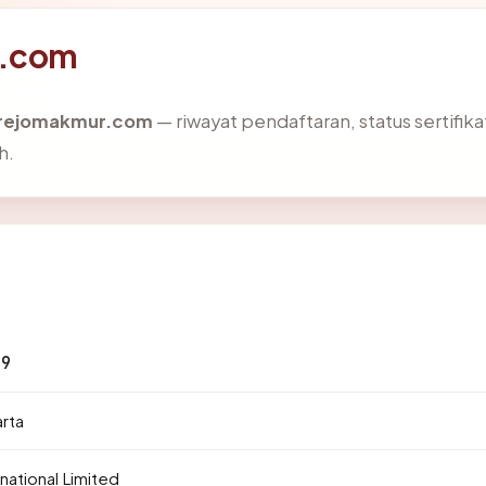
r.com
rejomakmur.com
— riwayat pendaftaran, status sertifika
h.
89
arta
national Limited