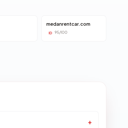
d
medanrentcar.com
95/100
ID