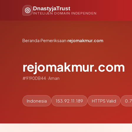
DnastyjaTrust
INTELIJEN DOMAIN INDEPENDEN
Beranda
›
Pemeriksaan
›
rejomakmur.com
rejomakmur.com
#9190DB44 · Aman
Indonesia
153.92.11.189
HTTPS Valid
0.7