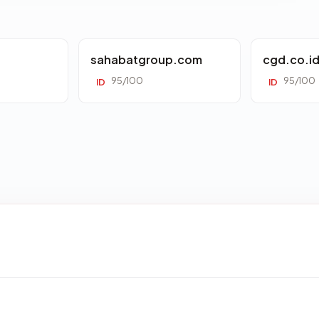
sahabatgroup.com
cgd.co.i
95/100
95/100
ID
ID