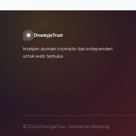
DnastyjaTrust
Intelijen domain otomatis dan independen
untuk web terbuka.
© 2026 DnastyjaTrust. Semua hak dilindungi.