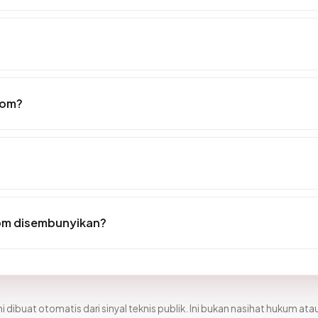
com?
om disembunyikan?
i dibuat otomatis dari sinyal teknis publik. Ini bukan nasihat hukum atau