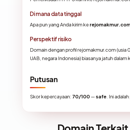
Di mana data tinggal
Apa pun yang Anda kirim ke
rejomakmur.co
Perspektif risiko
Domain dengan profil rejomakmur.com (usia 0
UAB, negara Indonesia) biasanya jatuh dalam k
Putusan
Skor kepercayaan:
70/100
—
safe
. Ini adal
Domain Terkait