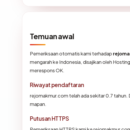
Temuan awal
Pemeriksaan otomatis kami terhadap
rejom
mengarah ke Indonesia, disajikan oleh Hostin
merespons OK.
Riwayat pendaftaran
rejomakmur.com telah ada sekitar 0.7 tahun.
mapan.
Putusan HTTPS
Pemeriksaan HTTPS kami ke rejomakmur.com