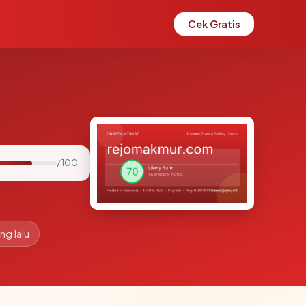
Cek Gratis
/ 100
ng lalu