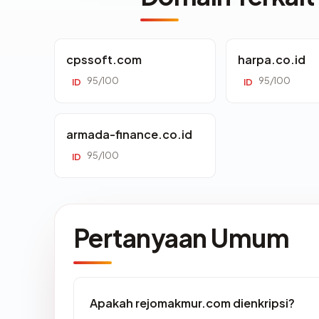
cpssoft.com
harpa.co.id
95/100
95/100
ID
ID
armada-finance.co.id
95/100
ID
Pertanyaan Umum
Apakah rejomakmur.com dienkripsi?