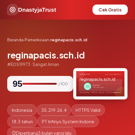
DnastyjaTrust
Cek Gratis
Beranda
›
Pemeriksaan
›
reginapacis.sch.id
reginapacis.sch.id
#E0519973 · Sangat Aman
95
/ 100
Indonesia
35.219.26.4
HTTPS Valid
18.3 tahun
PT Infinys System Indone
Diperbarui
3 bulan yang lalu