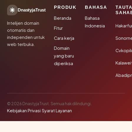
PRODUK
BAHASA
TAUT
DnastyjaTrust
SAHA
Beranda
Bahasa
Intelijen domain
Indonesia
Hakarfu
Fitur
otomatis dan
independen untuk
Cara kerja
Sonorn
web terbuka.
Domain
Cvkopil
yang baru
Kalawei
diperiksa
Abadip
© 2026 DnastyjaTrust. Semua hak dilindungi.
Kebijakan Privasi
·
Syarat Layanan