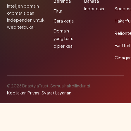
Beranda
Bahasa
Intelijen domain
Indonesia
Sonorn
Fitur
otomatis dan
independen untuk
Cara kerja
Hakarfu
web terbuka.
Domain
Reliont
yang baru
Fastfm
diperiksa
Cipagan
© 2026 DnastyjaTrust. Semua hak dilindungi.
Kebijakan Privasi
·
Syarat Layanan