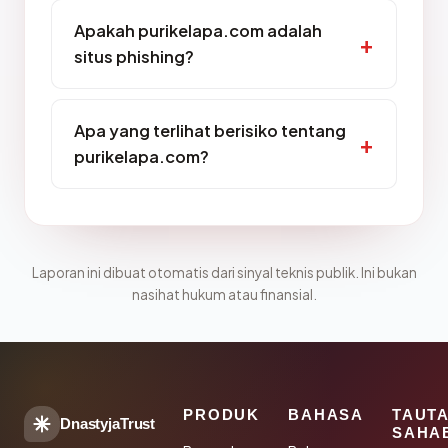
Apakah purikelapa.com adalah
situs phishing?
Apa yang terlihat berisiko tentang
purikelapa.com?
Laporan ini dibuat otomatis dari sinyal teknis publik. Ini bukan
nasihat hukum atau finansial.
PRODUK
BAHASA
TAUT
DnastyjaTrust
SAHA