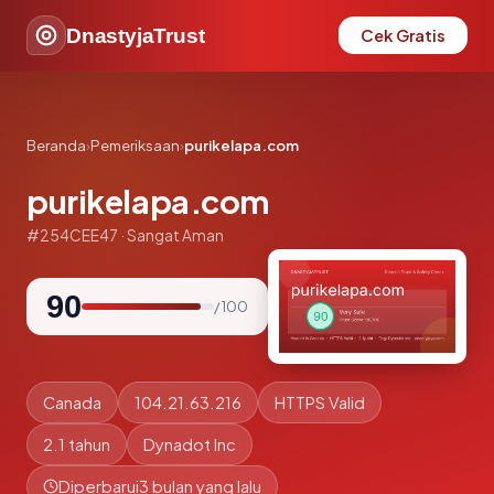
DnastyjaTrust
Cek Gratis
Beranda
›
Pemeriksaan
›
purikelapa.com
purikelapa.com
#254CEE47 · Sangat Aman
90
/ 100
Canada
104.21.63.216
HTTPS Valid
2.1 tahun
Dynadot Inc
Diperbarui
3 bulan yang lalu