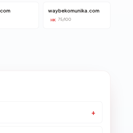
.com
waybekomunika.com
75/100
HK