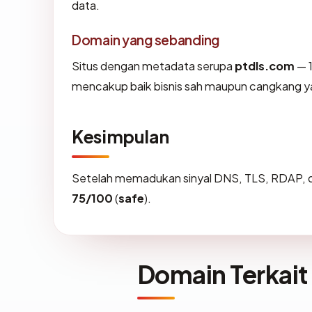
data.
Domain yang sebanding
Situs dengan metadata serupa
ptdls.com
— 1
mencakup baik bisnis sah maupun cangkang ya
Kesimpulan
Setelah memadukan sinyal DNS, TLS, RDAP, d
75/100
(
safe
).
Domain Terkait