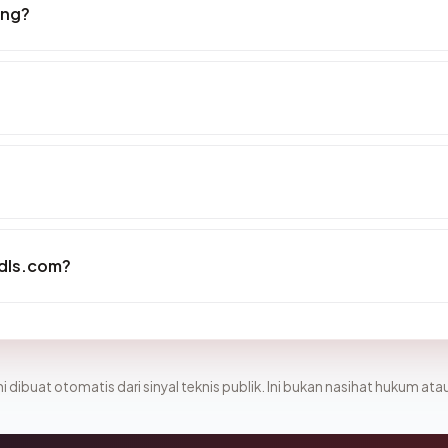
ang?
tdls.com?
i dibuat otomatis dari sinyal teknis publik. Ini bukan nasihat hukum atau