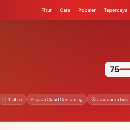
Fitur
Cara
Populer
Tepercaya
75
12.4 tahun
Alibaba Cloud Computing
Diperbarui
3 bulan