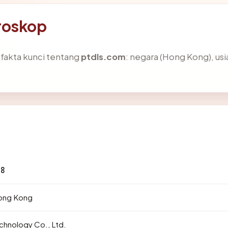
roskop
akta kunci tentang
ptdls.com
: negara (Hong Kong), usia
48
ong Kong
echnology Co., Ltd.