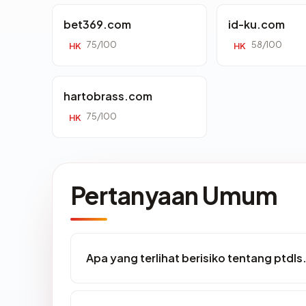
bet369.com
id-ku.com
75/100
58/100
HK
HK
hartobrass.com
75/100
HK
Pertanyaan Umum
Apa yang terlihat berisiko tentang ptdl