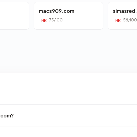
macs909.com
simasred
75/100
58/100
HK
HK
s.com?