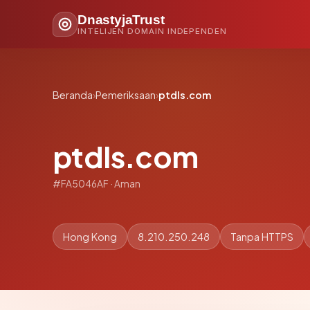
DnastyjaTrust
INTELIJEN DOMAIN INDEPENDEN
Beranda
›
Pemeriksaan
›
ptdls.com
ptdls.com
#FA5046AF · Aman
Hong Kong
8.210.250.248
Tanpa HTTPS