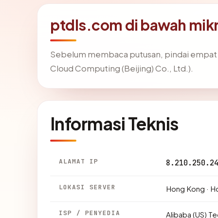
ptdls.com di bawah mik
Sebelum membaca putusan, pindai empat f
Cloud Computing (Beijing) Co., Ltd.).
Informasi Teknis
ALAMAT IP
8.210.250.2
LOKASI SERVER
Hong Kong · H
ISP / PENYEDIA
Alibaba (US) T