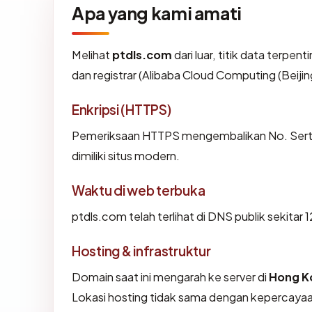
Apa yang kami amati
Melihat
ptdls.com
dari luar, titik data terpe
dan registrar (Alibaba Cloud Computing (Beijing
Enkripsi (HTTPS)
Pemeriksaan HTTPS mengembalikan No. Sertifi
dimiliki situs modern.
Waktu di web terbuka
ptdls.com telah terlihat di DNS publik sekitar 
Hosting & infrastruktur
Domain saat ini mengarah ke server di
Hong K
Lokasi hosting tidak sama dengan kepercayaa