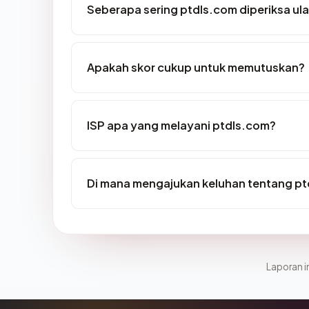
Seberapa sering ptdls.com diperiksa ul
Apakah skor cukup untuk memutuskan?
ISP apa yang melayani ptdls.com?
Di mana mengajukan keluhan tentang p
Laporan in