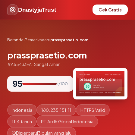
DnastyjaTrust
Cek Gratis
Beranda
›
Pemeriksaan
›
prassprasetio.com
prassprasetio.com
#A55433EA · Sangat Aman
95
/ 100
Indonesia
180.235.151.11
HTTPS Valid
11.4 tahun
PT Ardh Global Indonesia
Diperbarui
3 bulan yang lalu