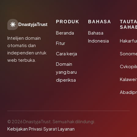
PRODUK
BAHASA
TAUT
DnastyjaTrust
SAHA
Beranda
Bahasa
Intelijen domain
Indonesia
Hakarfu
Fitur
otomatis dan
independen untuk
Cara kerja
Sonorn
web terbuka.
Domain
Cvkopil
yang baru
Kalawei
diperiksa
Abadip
© 2026 DnastyjaTrust. Semua hak dilindungi.
Kebijakan Privasi
·
Syarat Layanan