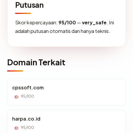
Putusan
Skor kepercayaan:
95/100
—
very_safe
. Ini
adalah putusan otomatis dan hanya teknis.
Domain Terkait
cpssoft.com
95/100
ID
harpa.co.id
95/100
ID