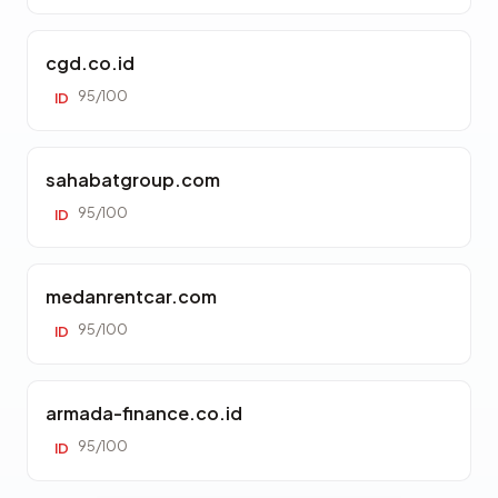
cgd.co.id
95/100
ID
sahabatgroup.com
95/100
ID
medanrentcar.com
95/100
ID
armada-finance.co.id
95/100
ID