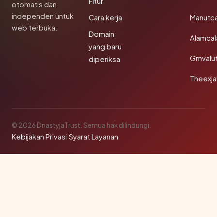
Fitur
otomatis dan
independen untuk
Cara kerja
Manutc
web terbuka.
Domain
Alamca
yang baru
Gmvalu
diperiksa
Theexj
© 2026 DnastyjaTrust. Semua hak dilindungi.
Kebijakan Privasi
·
Syarat Layanan