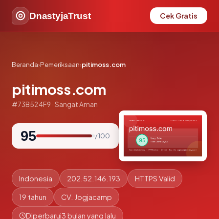
DnastyjaTrust
Cek Gratis
Beranda
›
Pemeriksaan
›
pitimoss.com
pitimoss.com
#73B524F9 · Sangat Aman
95
/ 100
Indonesia
202.52.146.193
HTTPS Valid
19 tahun
CV. Jogjacamp
Diperbarui
3 bulan yang lalu