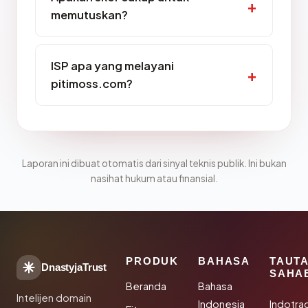
memutuskan?
ISP apa yang melayani
pitimoss.com?
Laporan ini dibuat otomatis dari sinyal teknis publik. Ini bukan
nasihat hukum atau finansial.
PRODUK
BAHASA
TAUT
DnastyjaTrust
SAHA
Beranda
Bahasa
Intelijen domain
Indonesia
Indotra