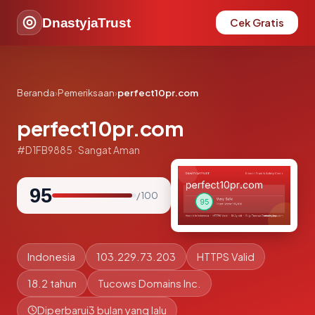
DnastyjaTrust
Cek Gratis
Beranda
›
Pemeriksaan
›
perfect10pr.com
perfect10pr.com
#D1FB9885 · Sangat Aman
95
/ 100
Indonesia
103.229.73.203
HTTPS Valid
18.2 tahun
Tucows Domains Inc.
Diperbarui
3 bulan yang lalu