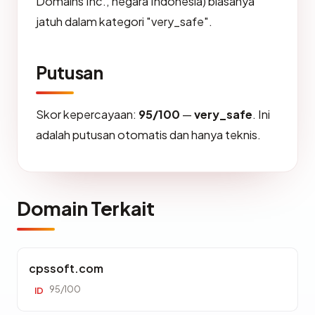
Domains Inc., negara Indonesia) biasanya
jatuh dalam kategori "very_safe".
Putusan
Skor kepercayaan:
95/100
—
very_safe
. Ini
adalah putusan otomatis dan hanya teknis.
Domain Terkait
cpssoft.com
95/100
ID