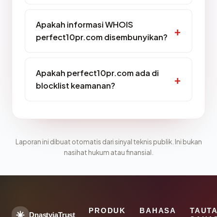
Apakah informasi WHOIS
perfect10pr.com disembunyikan?
Apakah perfect10pr.com ada di
blocklist keamanan?
Laporan ini dibuat otomatis dari sinyal teknis publik. Ini bukan
nasihat hukum atau finansial.
PRODUK
BAHASA
TAUT
DnastyjaTrust