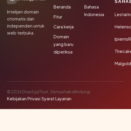
SAHA
Beranda
Bahasa
Intelijen domain
Indonesia
Lestari
Fitur
otomatis dan
independen untuk
Cara kerja
Helensc
web terbuka.
Domain
IpiemsR
yang baru
Thecak
diperiksa
Malgol
© 2026 DnastyjaTrust. Semua hak dilindungi.
Kebijakan Privasi
·
Syarat Layanan