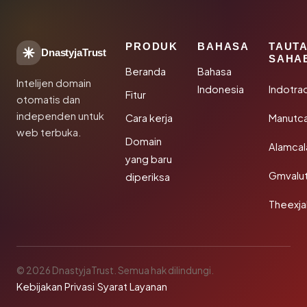
PRODUK
BAHASA
TAUT
DnastyjaTrust
SAHA
Beranda
Bahasa
Intelijen domain
Indonesia
Indotra
Fitur
otomatis dan
independen untuk
Cara kerja
Manutc
web terbuka.
Domain
Alamca
yang baru
Gmvalu
diperiksa
Theexj
© 2026 DnastyjaTrust. Semua hak dilindungi.
Kebijakan Privasi
·
Syarat Layanan