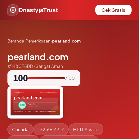
DnastyjaTrust
Cek Gratis
Beranda
›
Pemeriksaan
›
pearland.com
pearland.com
#148CF8DD · Sangat Aman
100
/ 100
Canada
172.66.43.7
HTTPS Valid