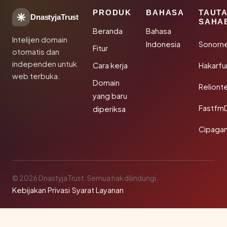
PRODUK
BAHASA
TAUT
DnastyjaTrust
SAHA
Beranda
Bahasa
Intelijen domain
Indonesia
Sonorn
Fitur
otomatis dan
independen untuk
Cara kerja
Hakarfu
web terbuka.
Domain
Reliont
yang baru
Fastfm
diperiksa
Cipagan
© 2026 DnastyjaTrust. Semua hak dilindungi.
Kebijakan Privasi
·
Syarat Layanan