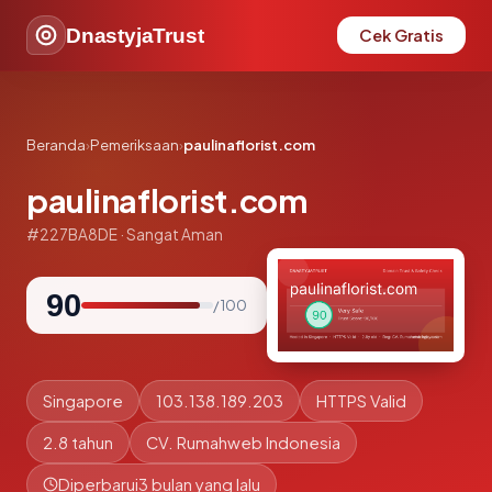
DnastyjaTrust
Cek Gratis
Beranda
›
Pemeriksaan
›
paulinaflorist.com
paulinaflorist.com
#227BA8DE · Sangat Aman
90
/ 100
Singapore
103.138.189.203
HTTPS Valid
2.8 tahun
CV. Rumahweb Indonesia
Diperbarui
3 bulan yang lalu