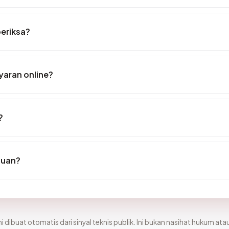
periksa?
aran online?
?
puan?
i dibuat otomatis dari sinyal teknis publik. Ini bukan nasihat hukum atau