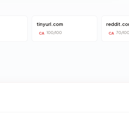
tinyurl.com
reddit.c
100/100
70/10
CA
CA