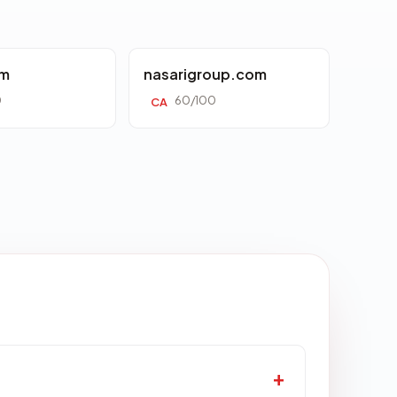
om
nasarigroup.com
0
60/100
CA