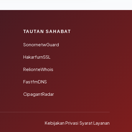
TAUTAN SAHABAT
SonornetwGuard
HakarfurnSSL
RelionteWhois
FastfmDNS
CipagantRadar
Kebijakan Privasi
·
Syarat Layanan