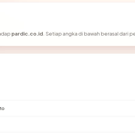
hadap
pardic.co.id
. Setiap angka di bawah berasal dari p
3
to
.