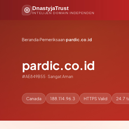
DnastyjaTrust
INTELIJEN DOMAIN INDEPENDEN
Beranda
›
Pemeriksaan
›
pardic.co.id
pardic.co.id
#AE849B55 · Sangat Aman
Canada
188.114.96.3
HTTPS Valid
24.7 t