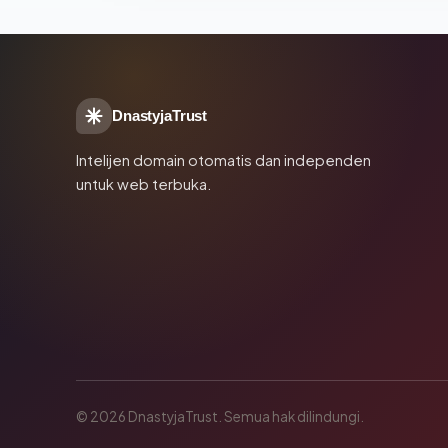
DnastyjaTrust
Intelijen domain otomatis dan independen
untuk web terbuka.
© 2026 DnastyjaTrust. Semua hak dilindungi.