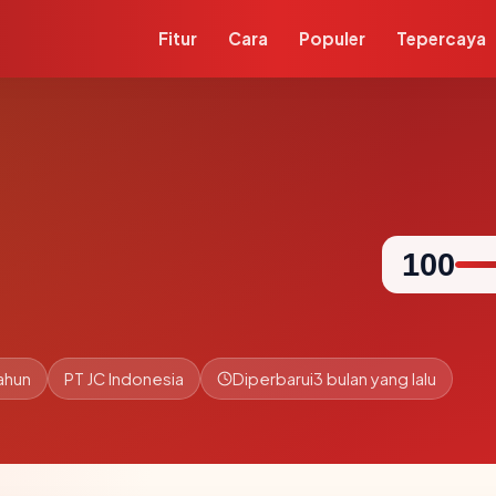
Fitur
Cara
Populer
Tepercaya
100
ahun
PT JC Indonesia
Diperbarui
3 bulan yang lalu