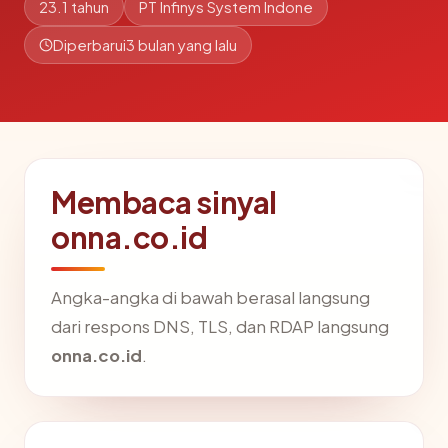
23.1 tahun
PT Infinys System Indone
Diperbarui
3 bulan yang lalu
Membaca sinyal
onna.co.id
Angka-angka di bawah berasal langsung
dari respons DNS, TLS, dan RDAP langsung
onna.co.id
.