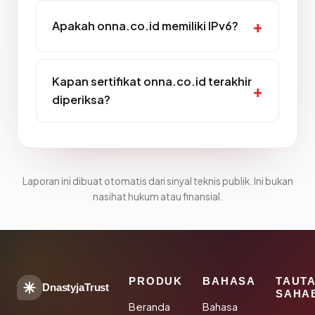
Apakah onna.co.id memiliki IPv6?
Kapan sertifikat onna.co.id terakhir
diperiksa?
Laporan ini dibuat otomatis dari sinyal teknis publik. Ini bukan
nasihat hukum atau finansial.
PRODUK
BAHASA
TAUT
DnastyjaTrust
SAHA
Beranda
Bahasa