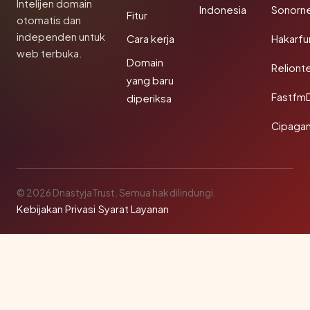
Intelijen domain
Indonesia
Sonorn
Fitur
otomatis dan
independen untuk
Cara kerja
Hakarfu
web terbuka.
Domain
Reliont
yang baru
Fastfm
diperiksa
Cipagan
© 2026 DnastyjaTrust. Semua hak dilindungi.
Kebijakan Privasi
·
Syarat Layanan