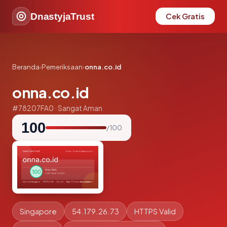
DnastyjaTrust
Cek Gratis
Beranda
›
Pemeriksaan
›
onna.co.id
onna.co.id
#78207FA0 · Sangat Aman
100
/ 100
Singapore
54.179.26.73
HTTPS Valid