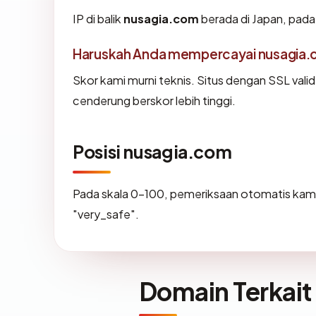
IP di balik
nusagia.com
berada di Japan, pada 
Haruskah Anda mempercayai nusagia
Skor kami murni teknis. Situs dengan SSL vali
cenderung berskor lebih tinggi.
Posisi nusagia.com
Pada skala 0-100, pemeriksaan otomatis k
"very_safe".
Domain Terkait