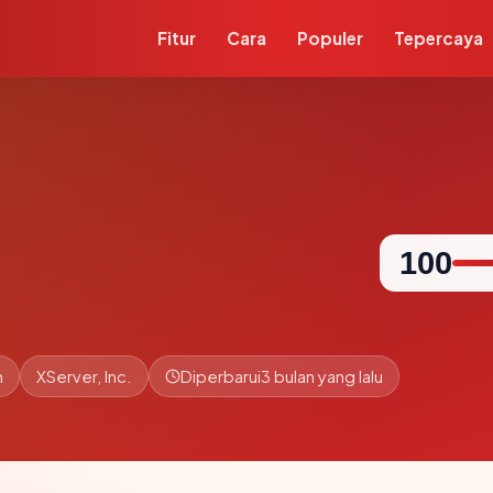
Fitur
Cara
Populer
Tepercaya
100
n
XServer, Inc.
Diperbarui
3 bulan yang lalu