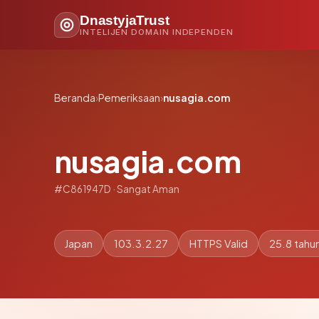
DnastyjaTrust
INTELIJEN DOMAIN INDEPENDEN
Beranda
›
Pemeriksaan
›
nusagia.com
nusagia.com
#C861947D · Sangat Aman
Japan
103.3.2.27
HTTPS Valid
25.8 tahu