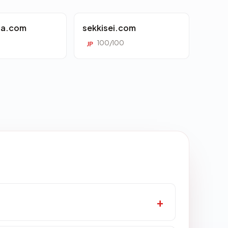
ta.com
sekkisei.com
100/100
JP