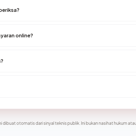
periksa?
yaran online?
m?
i dibuat otomatis dari sinyal teknis publik. Ini bukan nasihat hukum atau