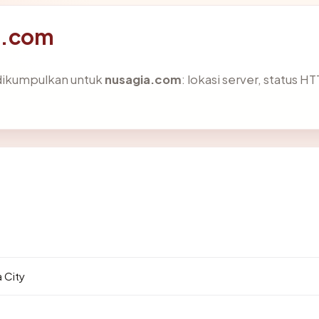
ia.com
 dikumpulkan untuk
nusagia.com
: lokasi server, status H
 City