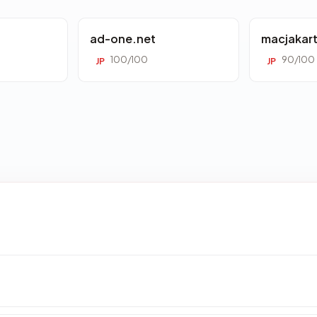
ad-one.net
macjakar
100/100
90/100
JP
JP