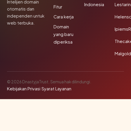
Intelijen domain
Indonesia
Lestari
Fitur
otomatis dan
independen untuk
Cara kerja
Helensc
web terbuka.
Domain
IpiemsR
yang baru
Thecak
diperiksa
Malgol
© 2026 DnastyjaTrust. Semua hak dilindungi.
Kebijakan Privasi
·
Syarat Layanan