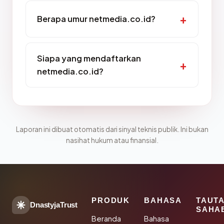
Berapa umur netmedia.co.id?
Siapa yang mendaftarkan
netmedia.co.id?
Laporan ini dibuat otomatis dari sinyal teknis publik. Ini bukan
nasihat hukum atau finansial.
PRODUK
BAHASA
TAUT
DnastyjaTrust
SAHA
Beranda
Bahasa