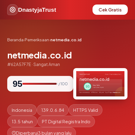
DnastyjaTrust
Cek Gratis
Beranda
›
Pemeriksaan
›
netmedia.co.id
netmedia.co.id
#62A57F7E · Sangat Aman
95
/ 100
Indonesia
139.0.6.84
HTTPS Valid
13.5 tahun
PT Digital Registra Indo
Diperbarui
3 bulan yang lalu